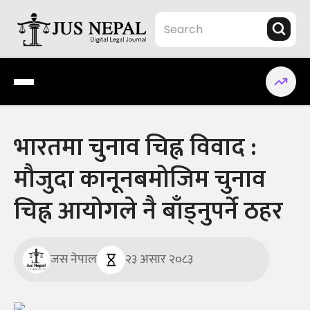
Skip
to
content
Jus Nepal | www.jusnepal.com
Digital Legal Journal
भारतमा चुनाव चिह्न विवाद :
मौजुदा कानूनबमोजिम चुनाव
चिह्न आयोगले नै बाँड्नुपर्ने ठहर
जस नेपाल
२३ असार २०८३