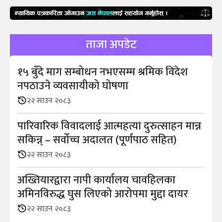
ताजा अपडेट
१५ बुँदे माग सम्बोधन नभएसम्म श्रमिक विदेश
नपठाउने व्यवसायीको घोषणा
२२ साउन २०८३
पारिवारिक विवादलाई आत्महत्या दुरुत्साहन मान्न
सकिन्न् – सर्वोच्च अदालत (पूर्णपाठ सहित)
२२ साउन २०८३
अख्तियारद्वारा नापी कार्यालय चावहिलका
अमिनविरुद्ध घुस लिएको आरोपमा मुद्दा दायर
२२ साउन २०८३