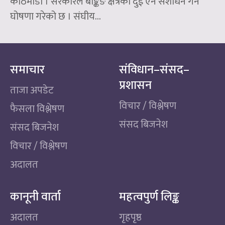
काठमाडौँ । सरकारले बैङ्किङ क्षेत्रका दुई ऐन संशोधन गर्ने
घोषणा गरेको छ । संघीय...
समाचार
संविधान–संसद–
प्रशासन
ताजा अपडेट
विचार / विश्लेषण
फैसला विश्लेषण
संसद बिजनेश
संसद बिजनेश
विचार / विश्लेषण
अदालत
कानूनी वार्ता
महत्वपुर्ण लिङ्क
अदालत
गृहपृष्ठ