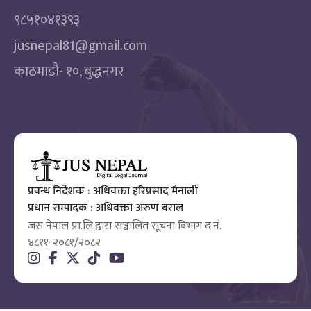
९८५१०४१३९३
jusnepal81@gmail.com
काठमाडाै‌- १०, बुद्धनगर
प्रवन्ध निर्देशक : अधिवक्ता हरिप्रसाद मैनाली
प्रधान सम्पादक : अधिवक्ता अरुण बराल
जस नेपाल प्रा.लि.द्वारा सञ्चालित सूचना विभाग द.नं.
४८११-२०८१/२०८२