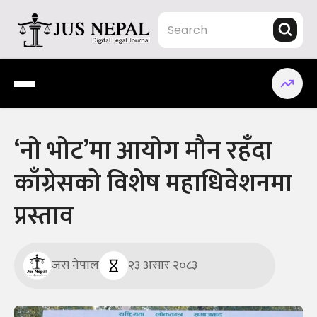
Skip
to
content
Jus Nepal | www.jusnepal.com
Digital Legal Journal
‘नो भोट’मा आयोग मौन रहँदा
काँग्रेसको विशेष महाधिवेशनमा
प्रस्ताव
जस नेपाल
२३ असार २०८३