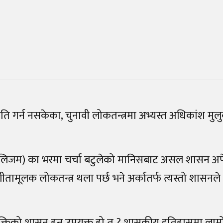
रगति गर्न नसकेका, चुनावी लोकतन्त्रमा अभ्यस्त अधिकांश म
ुलिजम) का भरमा चर्चा बटुलेको मानिसबाट असल शासन अपेक्
तामूलक लोकतन्त्र थला पर्छ भने अर्कातर्फ त्यस्तो शासनल
यक्तिको शासन हुनु उपयुक्त हो त ? शासकीय इतिहासमा ला