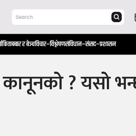
ता
किताब
बार र बेञ्च
विचार–विश्लेषण
संविधान–संसद–प्रशासन
 कानूनको ? यसो भन्छ