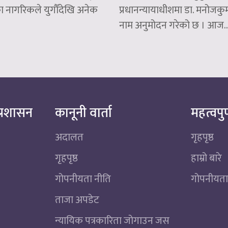
 नागरिकले युगौँदेखि अनेक
प्रधानन्यायाधीशमा डा. मनोजकुम
नाम अनुमोदन गरेको छ । आज..
्रशासन
कानूनी वार्ता
महत्वपुर
अदालत
गृहपृष्ठ
गृहपृष्ठ
हाम्रो बारे
गोपनीयता नीति
गोपनीयता
ताजा अपडेट
न्यायिक पत्रकारिता जोगाउन जस