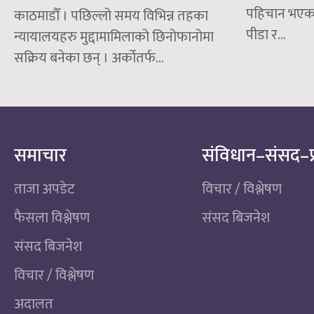
पहिचान भएका
काठमाडौँ । पछिल्लो समय विभिन्न तहका
पीडा र...
न्यायालयहरु मुद्दामामिलाको छिनोफानोमा
सक्रिय बनेका छन् । अर्कोतर्फ...
समाचार
संविधान–संसद–प
ताजा अपडेट
विचार / विश्लेषण
फैसला विश्लेषण
संसद बिजनेश
संसद बिजनेश
विचार / विश्लेषण
अदालत