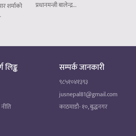
प्रधानमन्त्री बालेन्द्र...
ार शर्माको
.
्ण लिङ्क
सम्पर्क जानकारी
९८५१०४१३९३
jusnepal81@gmail.com
 नीति
काठमाडाै‌- १०, बुद्धनगर