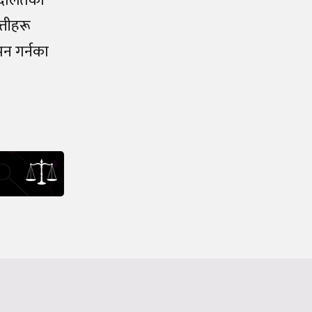
 अदालतको
्तीहरू
पन गर्नका