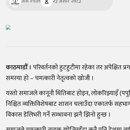
जस नेपाल
२३ असार २०८३
काठमाडौँ ।
परिवर्तनको हुटहुटीमा रहेका तर अपेक्षित प्
समस्या हो – चमत्कारी नेतृत्वको खोजी ।
यस्तो समाजले कानूनी थितिबाट होइन, लोकरिझ्याइँ (पप
निश्चित व्यक्तिविशेषबाट शासन चलाउँदा एकातर्फ सहभागी
विकास डेलिभरी गर्ने सम्भावना झनै झिनो हुन्छ ।
समाजले चमत्कारी नायक खोजिरहँदा कुनै पनि देशमा व्