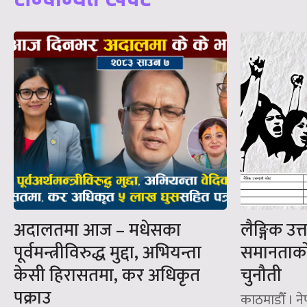
अदालतमा आज – मधेसका
लैङ्गिक उत
पूर्वमन्त्रीविरुद्ध मुद्दा, अभियन्ता
समानताको 
केसी हिरासतमा, कर अधिकृत
चुनौती
पक्राउ
काठमाडौँ । न