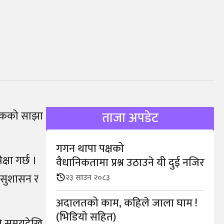
ुलुकको साझा
ताजा अपडेट
गगन थापा पक्षको
षा गर्छ ।
वैधानिकतामा प्रश्न उठाउने यी दुई नजिर
े सुशासन र
२३ साउन २०८३
अदालतको काम, कहिले जाला घाम !
(भिडियाे सहित)
मो समयदेखि