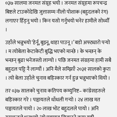
०३७ सालमा जनमत संग्र्रह भयो । जनमत संग्र्रहमा रूपचन्द्र
बिष्टले टाउकोदेखि जुत्तासम्म नीलो पोशाक (बहुदलको रंग)
लगाएर हिँड्नु भयो । किन यसो गर्नुभयो भनेर हामीले सोध्यौँ
।
उहाँले भन्नुभयो ‘हेर्नू, बुझ्नू, थाहा पाउनू ।’ बडो अफ्ठ्यारो पर्‍यो
। म त्योबेला केटाकेटी बुद्धि भएको मान्छे । के भन्छन् के
भन्छन् बुढा भनेजस्तो लाग्यो । पछि जनमत संग्रहमा हामी सबै
बहुदल पट्टि नै लाग्यौं । अनि मैले सम्झिएँ २०३१ सालको कुरा
। त्यो बेला उहाँले चुनाव बहिस्कार गर्न हुन्न भन्नुभएको थियो ।
तर ०३७ सालको चुनाव कतिपय कम्युनिष्ट– कांग्रेसहरुले
बहिस्कार गरे । पञ्चायतले धाँधली गर्‍यो । २४ लाख मत
पञ्चायतले पायो । २० लाख भोट बहुदलले पायो । अनि