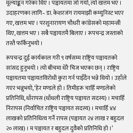
मूल्याङ्कन गरेका थिए । पञ्चायतमा जो गयो, त्यो खत्तम भए ।
उदाहरणका लागि– डा. केशरजंग रायमाझी कम्युनिस्ट भएर
गए, खत्तम भए । परशुनारायण चौधरी कांग्रेसको महामन्त्री
थिए, खत्तम भए । सबै पञ्चायतमै बिलाए । रूपचन्द्र जस्ताको
तस्तै फर्किनुभयो ।
रूपचन्द्र दुई कार्यकाल गरी ९ वर्षसम्म राष्ट्रिय पञ्चायतको
सांसद हुनुभयो । त्यो बीचमा धेरै चिज भएका छन् । राष्ट्रिय
पञ्चायतमा पञ्चायतविरोधी कुरा गर्न पाइँदैन भन्ने थियो । उहाँले
गएर भन्नुभयो, ‘हेर मण्डले हो । तिमीहरू चाहिँ मण्डलेको
प्रतिनिधि, धाँरापस (धाँधली राष्ट्रिय पञ्चायत सदस्य) । मचाहिँ
निरापस (निर्वाचित राष्ट्रिय पञ्चायत सदस्य) । मचाहिँ ४४
लाखको प्रतिनिधित्व गर्ने रापस (पञ्चायत २४ लाख र बहुदल
२० लाख) । म पञ्चायत र बहुदल दुवैको प्रतिनिधि हो ।’