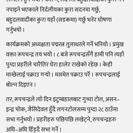
नपाइने भएकाले निर्दलीयका कुरा सदनमा गर्छु,
बहुदलवादीका कुरा यहाँ (सडकमा) गर्छु भनेर घोषणा
गर्नुभयो ।
कार्यक्रमको अध्यक्षता पद्मरत्न तुलाधरले गर्ने भनियो । प्रमुख
वक्ता रूपचन्द्र तय भयो । ८ बजे रूपचन्द्रसँगै हामी पनि त्यहाँ
पुग्दा प्रहरीले चारैतिर घेरा हालेर राखेको रहेछ । केही
मान्छेलाई पक्राउ गर्‍यो । मसमेत पक्राउ परेँ । रूपचन्द्रलाई
बोल्न दिइएन ।
तर, रूपचन्द्रले त्यो दिन इटुम्बहालबाट गुच्चा टोल, असन–
इन्द्र चोक, जैसिदेवल हुँदै लगनटोलसम्म पुग्दा २८ ठाउँमा
सभा गर्नुभयो । प्रहरीहरु पछिपछि लखेट्ने, रुपचन्द्रहरु
अघि–अघि हिँड्दै सभा गर्ने ।