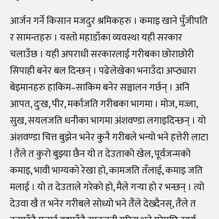
आर्जन गर्ने किसान मजदुर श्रमिकहरु । कमाइ खाने पुँजीपति
र सामन्तहरु । यस्तो महाडाँका व्यवस्था यही सरकार
चलाउँछ । यही अपराधी सरकारलाई गरीबका छोराछोरी
सिपाही बनेर बल दिन्छन् । पढेलेखेका भनाउँदा अप्ठ्यारा
बेइमानहरु हाकिम–साकिम बनेर सञ्चालन गर्छन् । अनि
आपत, दुःख, पीर, मर्काजति गरीबका भागमा । मोज, मज्जा,
सुख, सयलजति धनीका भागमा अंशवण्डा लगाइदिन्छन् । यो
अंशवण्डा चित्त बुझेन भनेर कुनै गरीबले भन्यो भने हत्तेरी लाटा
! तैंले त कुरो बुझ्या छैन यो त देउताको खेल, पूर्वजन्मको
कमाइ, भावी भाग्यको रेखा हो, कामजति तँलाई, कमाइ जति
मलाई । यो त देउताले गरेको हो, मैले गर्‍या हो र भन्छन् । त्यो
देउवा खै त भनेर गरीबले सोध्यो भने तैंले देख्दैनस्, तैंले त