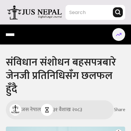
Skip
to
content
Jus Nepal | www.jusnepal.com
Digital Legal Journal
संविधान संशोधन बहसपत्रबारे
जेनजी प्रतिनिधिसँग छलफल
हुँदै
जस नेपाल
३१ वैशाख २०८३
Share