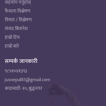
सहयोग गर्नुहोस्
फैसला विश्लेषण
विचार / विश्लेषण
संसद बिजनेश
हाम्रो टिम
हाम्रो बारे
सम्पर्क जानकारी
९८५१०४१३९३
jusnepal81@gmail.com
काठमाडाै‌- १०, बुद्धनगर