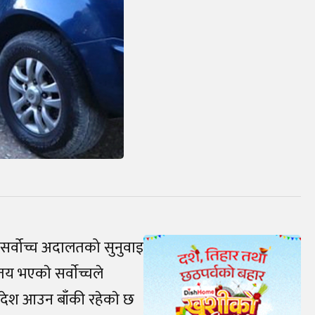
दन सर्वोच्च अदालतको सुनुवाइ
भएकाे सर्वाेच्चले
आदेश आउन बाँकी रहेकाे छ