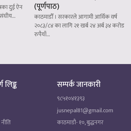
(पूर्णपाठ)
त्रका दुई ऐन
संघीय...
काठमाडौँ । सरकारले आगामी आर्थिक वर्ष
२०८३/८४ का लागि २१ खर्ब २४ अर्ब ३४ करोड
रुपैयाँ...
्ण लिङ्क
सम्पर्क जानकारी
९८५१०४१३९३
jusnepal81@gmail.com
 नीति
काठमाडाै‌- १०, बुद्धनगर