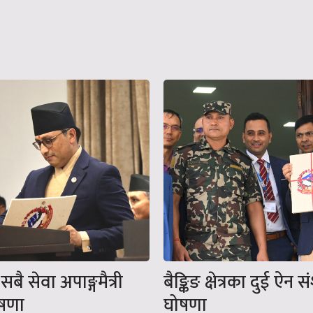
ै सेवा अपाङ्गमैत्री
बैङ्किङ क्षेत्रका दुई ऐन स
ोषणा
घोषणा