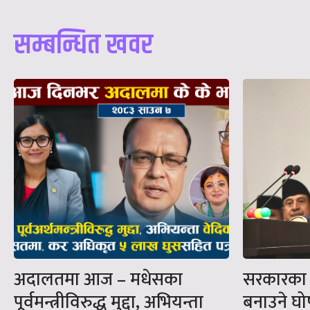
सम्बन्धित खवर
अदालतमा आज – मधेसका
सरकारका सब
पूर्वमन्त्रीविरुद्ध मुद्दा, अभियन्ता
बनाउने घ