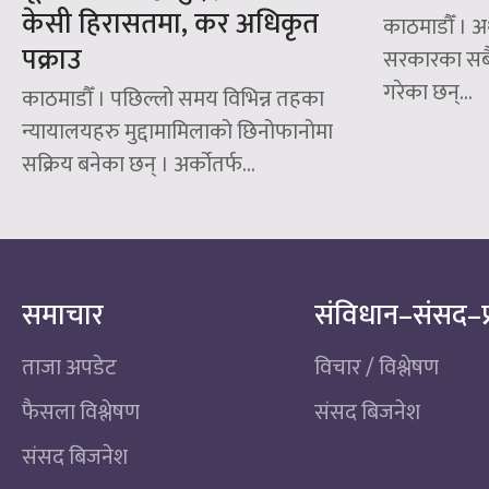
केसी हिरासतमा, कर अधिकृत
काठमाडौँ । अर्थ
पक्राउ
सरकारका सबै स
गरेका छन्‌...
काठमाडौँ । पछिल्लो समय विभिन्न तहका
न्यायालयहरु मुद्दामामिलाको छिनोफानोमा
सक्रिय बनेका छन् । अर्कोतर्फ...
समाचार
संविधान–संसद–प
ताजा अपडेट
विचार / विश्लेषण
फैसला विश्लेषण
संसद बिजनेश
संसद बिजनेश