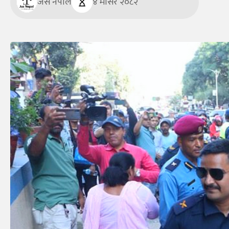
जस नेपाल
४ मंसिर २०८२