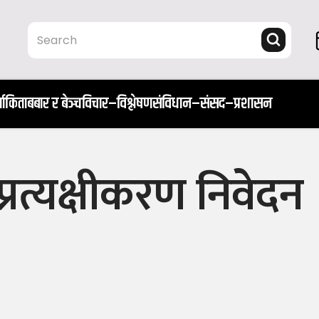
ता
किताब
बार र बेञ्च
विचार–विश्लेषण
संविधान–संसद–प्रशासन
ी प्रत्यक्षीकरण निवेदन