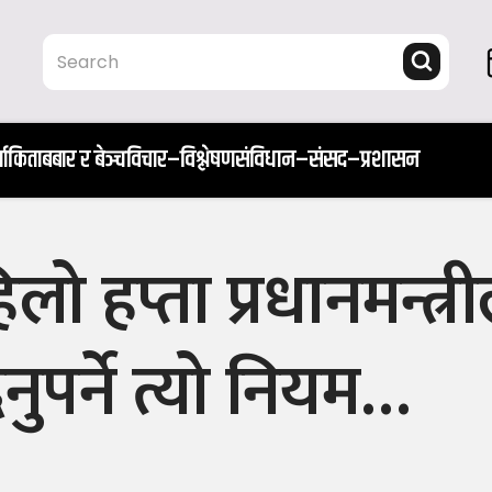
ता
किताब
बार र बेञ्च
विचार–विश्लेषण
संविधान–संसद–प्रशासन
लो हप्ता प्रधानमन्त्री
पर्ने त्यो नियम…