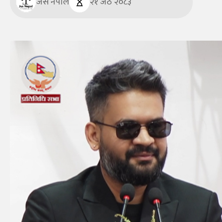
जस नेपाल
२१ जेठ २०८३