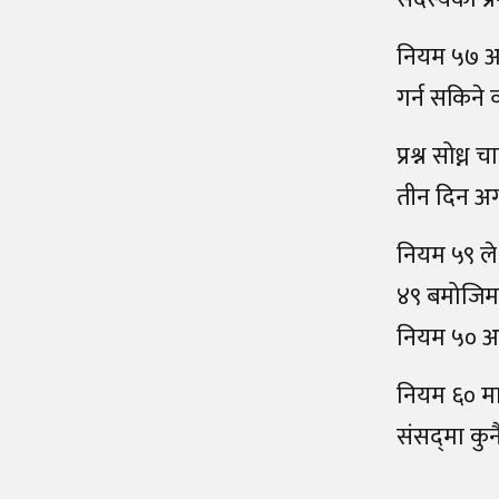
नियम ५७ अनुस
गर्न सकिने 
प्रश्न सोध्
तीन दिन अग
नियम ५९ ले 
४९ बमोजिम प्
नियम ५० अनु
नियम ६० मा 
संसद्‌मा क