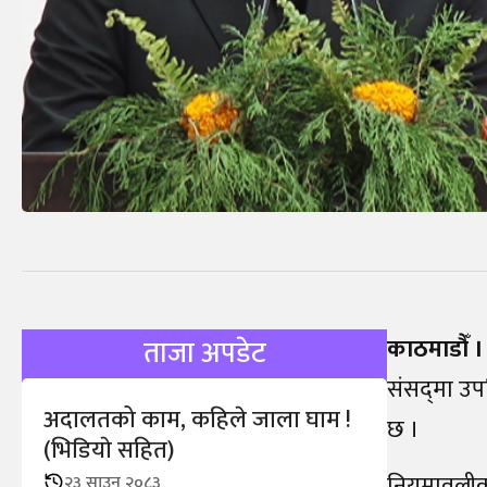
काठमाडौँ ।
ताजा अपडेट
संसद्‌मा उपस
अदालतको काम, कहिले जाला घाम !
छ ।
(भिडियाे सहित)
नियमावलीको 
२३ साउन २०८३