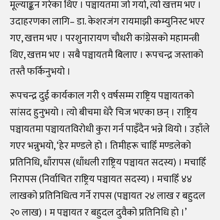
मूल्याङ्कन गरेका थिए । पञ्चायतमा जो गयो, त्यो खत्तम भए ।
उदाहरणका लागि– डा. केशरजंग रायमाझी कम्युनिस्ट भएर
गए, खत्तम भए । परशुनारायण चौधरी कांग्रेसको महामन्त्री
थिए, खत्तम भए । सबै पञ्चायतमै बिलाए । रूपचन्द्र जस्ताको
तस्तै फर्किनुभयो ।
रूपचन्द्र दुई कार्यकाल गरी ९ वर्षसम्म राष्ट्रिय पञ्चायतको
सांसद हुनुभयो । त्यो बीचमा धेरै चिज भएका छन् । राष्ट्रिय
पञ्चायतमा पञ्चायतविरोधी कुरा गर्न पाइँदैन भन्ने थियो । उहाँले
गएर भन्नुभयो, ‘हेर मण्डले हो । तिमीहरू चाहिँ मण्डलेको
प्रतिनिधि, धाँरापस (धाँधली राष्ट्रिय पञ्चायत सदस्य) । मचाहिँ
निरापस (निर्वाचित राष्ट्रिय पञ्चायत सदस्य) । मचाहिँ ४४
लाखको प्रतिनिधित्व गर्ने रापस (पञ्चायत २४ लाख र बहुदल
२० लाख) । म पञ्चायत र बहुदल दुवैको प्रतिनिधि हो ।’