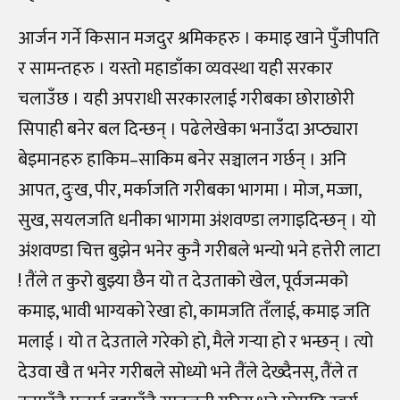
आर्जन गर्ने किसान मजदुर श्रमिकहरु । कमाइ खाने पुँजीपति
र सामन्तहरु । यस्तो महाडाँका व्यवस्था यही सरकार
चलाउँछ । यही अपराधी सरकारलाई गरीबका छोराछोरी
सिपाही बनेर बल दिन्छन् । पढेलेखेका भनाउँदा अप्ठ्यारा
बेइमानहरु हाकिम–साकिम बनेर सञ्चालन गर्छन् । अनि
आपत, दुःख, पीर, मर्काजति गरीबका भागमा । मोज, मज्जा,
सुख, सयलजति धनीका भागमा अंशवण्डा लगाइदिन्छन् । यो
अंशवण्डा चित्त बुझेन भनेर कुनै गरीबले भन्यो भने हत्तेरी लाटा
! तैंले त कुरो बुझ्या छैन यो त देउताको खेल, पूर्वजन्मको
कमाइ, भावी भाग्यको रेखा हो, कामजति तँलाई, कमाइ जति
मलाई । यो त देउताले गरेको हो, मैले गर्‍या हो र भन्छन् । त्यो
देउवा खै त भनेर गरीबले सोध्यो भने तैंले देख्दैनस्, तैंले त