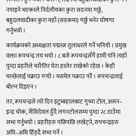
नपाइने भएकाले निर्दलीयका कुरा सदनमा गर्छु,
बहुदलवादीका कुरा यहाँ (सडकमा) गर्छु भनेर घोषणा
गर्नुभयो ।
कार्यक्रमको अध्यक्षता पद्मरत्न तुलाधरले गर्ने भनियो । प्रमुख
वक्ता रूपचन्द्र तय भयो । ८ बजे रूपचन्द्रसँगै हामी पनि त्यहाँ
पुग्दा प्रहरीले चारैतिर घेरा हालेर राखेको रहेछ । केही
मान्छेलाई पक्राउ गर्‍यो । मसमेत पक्राउ परेँ । रूपचन्द्रलाई
बोल्न दिइएन ।
तर, रूपचन्द्रले त्यो दिन इटुम्बहालबाट गुच्चा टोल, असन–
इन्द्र चोक, जैसिदेवल हुँदै लगनटोलसम्म पुग्दा २८ ठाउँमा
सभा गर्नुभयो । प्रहरीहरु पछिपछि लखेट्ने, रुपचन्द्रहरु
अघि–अघि हिँड्दै सभा गर्ने ।