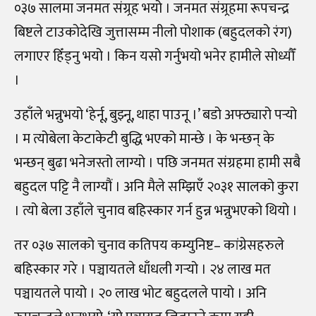
०३७ सालमा जनमत संग्र्रह भयो । जनमत संग्र्रहमा रूपचन्द्र
बिष्टले टाउकोदेखि जुत्तासम्म नीलो पोशाक (बहुदलको रंग)
लगाएर हिँड्नु भयो । किन यसो गर्नुभयो भनेर हामीले सोध्यौँ
।
उहाँले भन्नुभयो ‘हेर्नू, बुझ्नू, थाहा पाउनू ।’ बडो अफ्ठ्यारो पर्‍यो
। म त्योबेला केटाकेटी बुद्धि भएको मान्छे । के भन्छन् के
भन्छन् बुढा भनेजस्तो लाग्यो । पछि जनमत संग्रहमा हामी सबै
बहुदल पट्टि नै लाग्यौं । अनि मैले सम्झिएँ २०३१ सालको कुरा
। त्यो बेला उहाँले चुनाव बहिस्कार गर्न हुन्न भन्नुभएको थियो ।
तर ०३७ सालको चुनाव कतिपय कम्युनिष्ट– कांग्रेसहरुले
बहिस्कार गरे । पञ्चायतले धाँधली गर्‍यो । २४ लाख मत
पञ्चायतले पायो । २० लाख भोट बहुदलले पायो । अनि