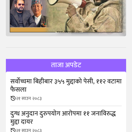
ताजा अपडेट
सर्वोच्चमा बिहीबार ३५५ मुद्दाको पेसी, ११२ वटामा
फैसला
२१ साउन २०८३
दुग्ध अनुदान दुरुपयोग आराेपमा ११ जनाविरुद्ध
मुद्दा दायर
२१ साउन २०८३