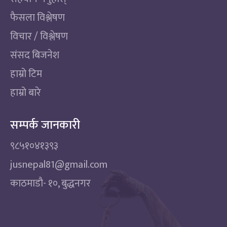
फैसला विश्लेषण
विचार / विश्लेषण
संसद बिजनेश
हाम्रो टिम
हाम्रो बारे
सम्पर्क जानकारी
९८५१०४१३९३
jusnepal81@gmail.com
काठमाडाै‌- १०, बुद्धनगर