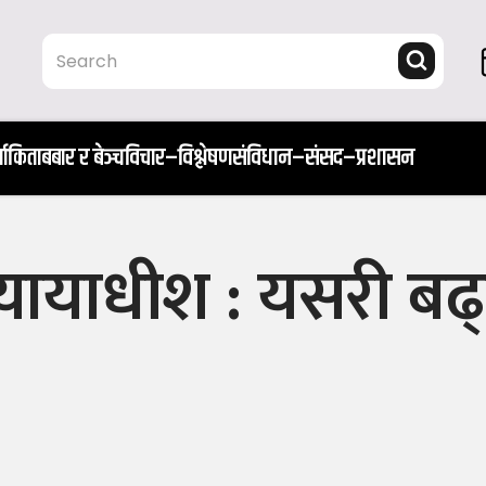
ता
किताब
बार र बेञ्च
विचार–विश्लेषण
संविधान–संसद–प्रशासन
वन्यायाधीश : यसरी बढ