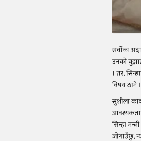
सर्वोच्च अद
उनको बुझाइ 
। तर, सिन्ह
विषय ठाने ।
सुशीला कार्
आवश्यकताको 
सिन्हा मन्त्
जोगाउँछु, न्