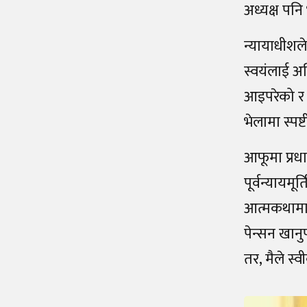
अध्यक्ष पनि
न्यायाधीशले
स्वयंलाई अ
आइपरेको र ‘
भेलामा स्प
आफूमा प्रधा
पूर्वन्यायमू
आत्मकथामा भ
पेन्सन खानु
तर, मैले स्वी