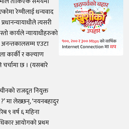
रेग्मीले तोकिएकै समयमा
कोमा रेग्मीलाई धन्यवाद
प्रधानन्यायाधीले त्यसरी
स्तो कार्यले न्यायाधीहरुको
ा अनन्तकालसम्म एउटा
ुशीला कार्की र कल्याण
 चर्चामा छ । (यसबारे
 चीनको राजदूत नियुक्त
 ?’ मा लेख्छन्, ‘नयनबहादुर
रिब ९ वर्ष ६ महिना
वअधिकार आयोगको प्रथम