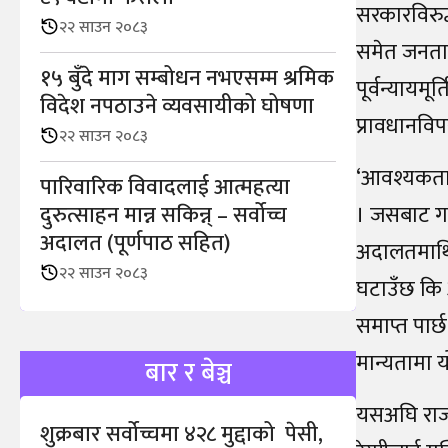
सरकारविरुद
२२ साउन २०८३
समेत जनताको
१५ बुँदे माग सम्बोधन नभएसम्म श्रमिक
पूर्वन्यायमूर
विदेश नपठाउने व्यवसायीको घोषणा
प्रावधानविपर
२२ साउन २०८३
‘आवश्यकताको
पारिवारिक विवादलाई आत्महत्या
दुरुत्साहन मान्न सकिन्न् – सर्वोच्च
। जसबाट गम्
अदालत (पूर्णपाठ सहित)
अदालतमाथि 
२२ साउन २०८३
घटाउँछ कि 
समाप्त पार्छ
मान्यतामा 
बार र बेञ्च
यसअघि राजन
शुक्रबार सर्वोच्चमा ४२८ मुद्दाको पेसी,