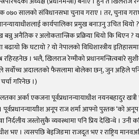
न्त्रिपरिषदको अध्यक्ष (प्रधानमन्त्री) बनाए । हुन त खिलराज 
क ०७० सालको संविधानसभा चुनाव गराए । तर, चुनाव गराए
 प्रधानन्यायाधीशलाई कार्यपालिका प्रमुख बनाउनु उचित थियो ? 
ख बन्नु अनैतिक र अलोकतान्त्रिक प्रक्रिया थियो कि थिएन ? य
 बढायो कि घटायो ? यो नेपालको विधिशास्त्रीय इतिहासम
रश्न रहिरहनेछ । भलै, खिलराज रेग्मीको प्रधानमन्त्रित्वबारे स
तले सर्वोच्च अदालतको फैसलामा बोलेका छन्, जुन अहिले पनि
चर्चा गरिनेछ ।)
ालतका अर्का एकजना पूर्वप्रधानन्यायाधीश नयनबहादुर खत्री
पूर्वप्रधानन्यायाीश अनूप राज शर्मा आफ्नो पुस्तक ‘को अनूप
वा निर्दलीय जस्तोसुकै व्यवस्थामा पनि प्रिय देखिन्थे । उनी क
याधीश भए । त्यसपछि बेइजिङमा राजदूत भए र राष्ट्रिय मान