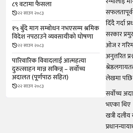
रेग्मीलाई म
८९ वटामा फैसला
सफलतापूर्व
२२ साउन २०८३
दिँदै गर्दा
१५ बुँदे माग सम्बोधन नभएसम्म श्रमिक
सरकार प्रमु
विदेश नपठाउने व्यवसायीको घोषणा
ओज र गरिमा
२२ साउन २०८३
अनुत्तरित प्
पारिवारिक विवादलाई आत्महत्या
श्रेष्ठलगाय
दुरुत्साहन मान्न सकिन्न् – सर्वोच्च
अदालत (पूर्णपाठ सहित)
लेखमा पछि 
२२ साउन २०८३
सर्वोच्च अद
भएका थिए । 
खत्री दलीय 
प्रधानन्या