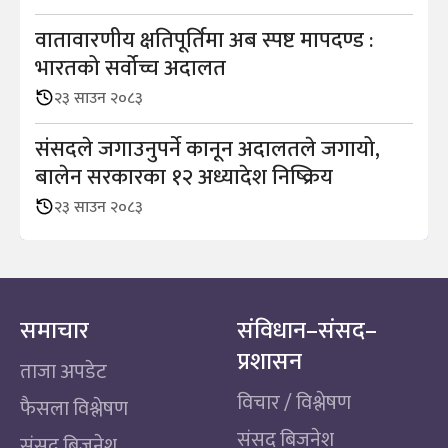
वातावारणीय क्षतिपूर्तिमा अब स्पष्ट मापदण्ड :
भारतको सर्वोच्च अदालत
२३ साउन २०८३
संसदले जगाउनुपर्ने कानून अदालतले जगायो,
बालेन सरकारका १२ अध्यादेश निष्क्रिय
२३ साउन २०८३
समाचार
संविधान–संसद–
प्रशासन
ताजा अपडेट
विचार / विश्लेषण
फैसला विश्लेषण
संसद बिजनेश
संसद बिजनेश