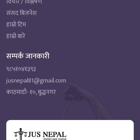
विचार / विश्लेषण
संसद बिजनेश
हाम्रो टिम
हाम्रो बारे
सम्पर्क जानकारी
९८५१०४१३९३
jusnepal81@gmail.com
काठमाडाै‌- १०, बुद्धनगर