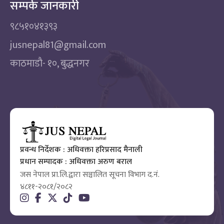
सम्पर्क जानकारी
९८५१०४१३९३
jusnepal81@gmail.com
काठमाडाै‌- १०, बुद्धनगर
प्रवन्ध निर्देशक : अधिवक्ता हरिप्रसाद मैनाली
प्रधान सम्पादक : अधिवक्ता अरुण बराल
जस नेपाल प्रा.लि.द्वारा सञ्चालित सूचना विभाग द.नं.
४८११-२०८१/२०८२