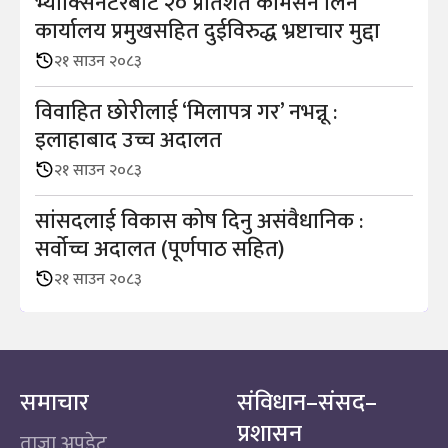
भ्याक्सिनेटरबाट २० प्रतिशत कमिसन लिने
कार्यालय प्रमुखसहित दुईविरुद्ध भ्रष्टाचार मुद्दा
२१ साउन २०८३
विवाहित छोरीलाई ‘मिलापत्र गर’ नभन्नू :
इलाहाबाद उच्च अदालत
२१ साउन २०८३
सांसदलाई विकास कोष दिनु असंवैधानिक :
सर्वोच्च अदालत (पूर्णपाठ सहित)
२१ साउन २०८३
समाचार
संविधान–संसद–
प्रशासन
ताजा अपडेट