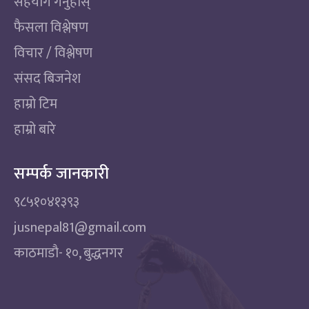
सहयोग गर्नुहोस्
फैसला विश्लेषण
विचार / विश्लेषण
संसद बिजनेश
हाम्रो टिम
हाम्रो बारे
सम्पर्क जानकारी
९८५१०४१३९३
jusnepal81@gmail.com
काठमाडाै‌- १०, बुद्धनगर