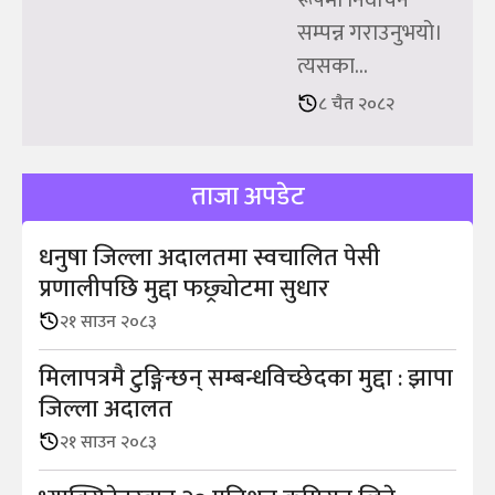
रूपमा निर्वाचन
सम्पन्न गराउनुभयो।
त्यसका...
८ चैत २०८२
ताजा अपडेट
धनुषा जिल्ला अदालतमा स्वचालित पेसी
प्रणालीपछि मुद्दा फछ्र्योटमा सुधार
२१ साउन २०८३
मिलापत्रमै टुङ्गिन्छन् सम्बन्धविच्छेदका मुद्दा : झापा
जिल्ला अदालत
२१ साउन २०८३