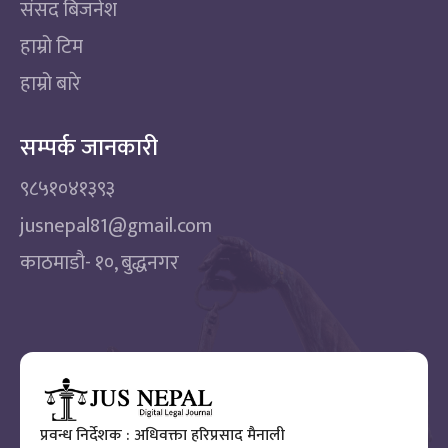
संसद बिजनेश
हाम्रो टिम
हाम्रो बारे
सम्पर्क जानकारी
९८५१०४१३९३
jusnepal81@gmail.com
काठमाडाै‌- १०, बुद्धनगर
प्रवन्ध निर्देशक : अधिवक्ता हरिप्रसाद मैनाली