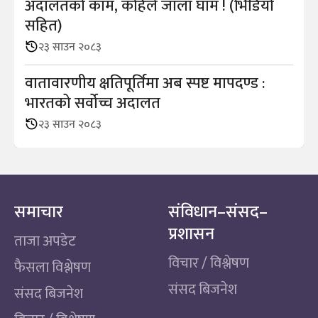
अदालतको काम, कहिले जाला घाम ! (भिडियाे
सहित)
२३ साउन २०८३
वातावारणीय क्षतिपूर्तिमा अब स्पष्ट मापदण्ड :
भारतको सर्वोच्च अदालत
२३ साउन २०८३
समाचार
संविधान–संसद–
प्रशासन
ताजा अपडेट
विचार / विश्लेषण
फैसला विश्लेषण
संसद बिजनेश
संसद बिजनेश