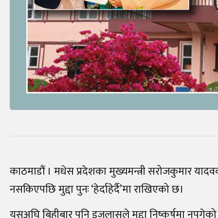
काठमाडौं । मधेस प्रदेशका मुख्यमन्त्री सरोजकुमार यादव
नसकिएपछि मुद्दा पुनः ‘हेर्दाहेर्दै’मा राखिएको छ।
यसअघि बिहीबार पनि इजलासले मुद्दा निष्कर्षमा नपुगेको भन्