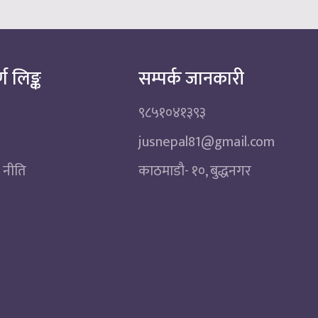
्ण लिङ्क
सम्पर्क जानकारी
९८५१०४१३९३
jusnepal81@gmail.com
 नीति
काठमाडाै‌- १०, बुद्धनगर