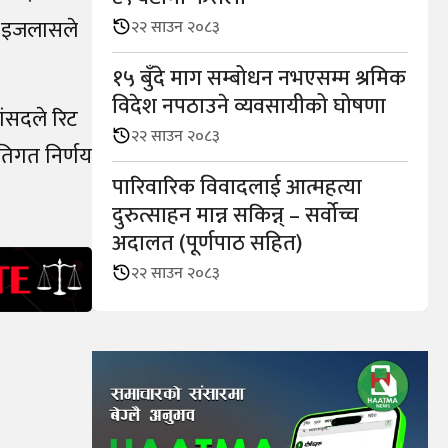
्त इजलासले
२२ साउन २०८३
१५ बुँदे माग सम्बोधन नभएसम्म श्रमिक
विदेश नपठाउने व्यवसायीको घोषणा
ांसदले रिट
२२ साउन २०८३
ीतिगत निर्णय
पारिवारिक विवादलाई आत्महत्या
दुरुत्साहन मान्न सकिन्न् – सर्वोच्च
अदालत (पूर्णपाठ सहित)
२२ साउन २०८३