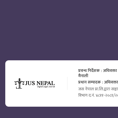
प्रवन्ध निर्देशक : अधिवक्ता
मैनाली
प्रधान सम्पादक : अधिवक्
जस नेपाल प्रा.लि.द्वारा सञ्
विभाग द.नं. ४८११-२०८१/२