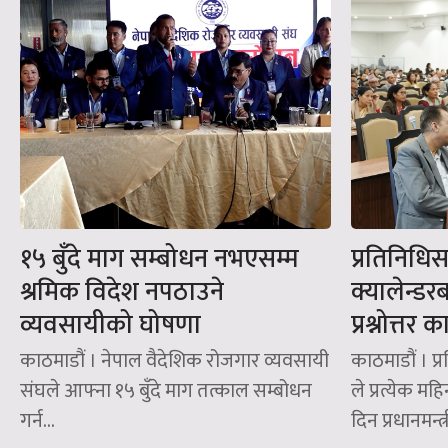
१५ बुँदे माग सम्बोधन नभएसम्म
प्रतिनिधि
श्रमिक विदेश नपठाउने
क्यालेन्डर
व्यवसायीको घोषणा
प्रश्नोत्तर 
काठमाडौं । नेपाल वैदेशिक रोजगार व्यवसायी
काठमाडौं । प
संघले आफ्ना १५ बुँदे माग तत्काल सम्बोधन
ले प्रत्येक 
गर्न...
दिन प्रधानमन्त्