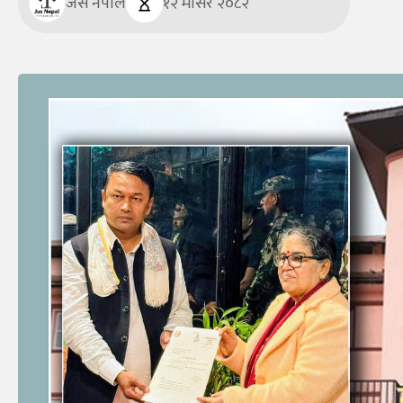
जस नेपाल
१२ मंसिर २०८२