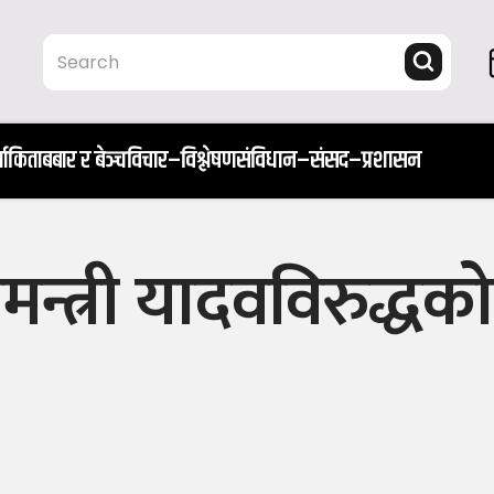
ता
किताब
बार र बेञ्च
विचार–विश्लेषण
संविधान–संसद–प्रशासन
न्त्री यादवविरुद्धको म