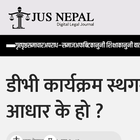
Skip
to
content
Jus Nepal | www.jusnepal.com
Digital Legal Journal
गृहपृष्ठ
समाचार
अपराध–समाज
अफबिट
कानुनी शिक्षा
कानुनी वार्
डीभी कार्यक्रम स्थग
आधार के हो ?