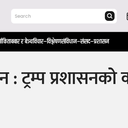
ता
किताब
बार र बेञ्च
विचार–विश्लेषण
संविधान–संसद–प्रशासन
न : ट्रम्प प्रशासनको 