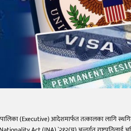
कार्यपालिका (Executive) आदेशमार्फत तत्कालका लागि स्थगित 
nality Act (INA) `२१२(च) अन्तर्गत राष्ट्रपतिलाई अधिक