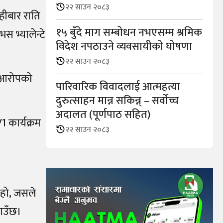
२२ साउन २०८३
िहीबार राति
१५ बुँदे माग सम्बोधन नभएसम्म श्रमिक
स भ्यालेन्टे
विदेश नपठाउने व्यवसायीको घोषणा
२२ साउन २०८३
को आरोपको
पारिवारिक विवादलाई आत्महत्या
दुरुत्साहन मान्न सकिन्न् – सर्वोच्च
अदालत (पूर्णपाठ सहित)
 कार्यक्रम
२२ साउन २०८३
 हो, जसले
राउँछ।