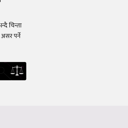
े
्दै चिन्ता
असर पर्ने