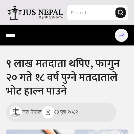
Skip
to
content
Jus Nepal | www.jusnepal.com
Digital Legal Journal
९ लाख मतदाता थपिए, फागुन
२० गते १८ वर्ष पुग्‍ने मतदाताले
भोट हाल्न पाउने
जस नेपाल
१३ पुष २०८२