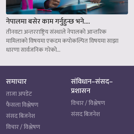
नेपालमा बसेर काम गर्नुहुन्छ भने….
तीनवटा अन्तरराष्ट्रिय संस्थाले नेपालको आन्तरिक
मामिलाको विषयमा एकदम कपोकल्पित विषयमा साझा
धारणा सार्वजनिक गरेको...
समाचार
संविधान–संसद–
प्रशासन
ताजा अपडेट
विचार / विश्लेषण
फैसला विश्लेषण
संसद बिजनेश
संसद बिजनेश
विचार / विश्लेषण