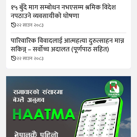
१५ बुँदे माग सम्बोधन नभएसम्म श्रमिक विदेश
नपठाउने व्यवसायीको घोषणा
२२ साउन २०८३
पारिवारिक विवादलाई आत्महत्या दुरुत्साहन मान्न
सकिन्न् – सर्वोच्च अदालत (पूर्णपाठ सहित)
२२ साउन २०८३