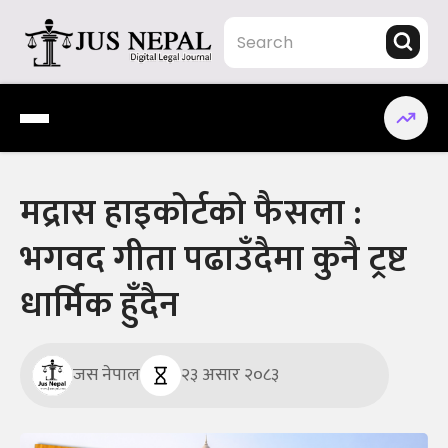
Skip
to
content
Jus Nepal | www.jusnepal.com
Digital Legal Journal
मद्रास हाइकोर्टको फैसला :
भगवद गीता पढाउँदैमा कुनै ट्रष्ट
धार्मिक हुँदैन
जस नेपाल
२३ असार २०८३