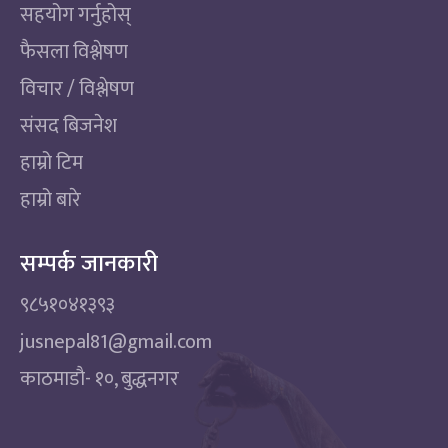
सहयोग गर्नुहोस्
फैसला विश्लेषण
विचार / विश्लेषण
संसद बिजनेश
हाम्रो टिम
हाम्रो बारे
सम्पर्क जानकारी
९८५१०४१३९३
jusnepal81@gmail.com
काठमाडाै‌- १०, बुद्धनगर