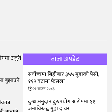
योगमा उजुरी
ताजा अपडेट
सर्वोच्चमा बिहीबार ३५५ मुद्दाको पेसी,
मा बुझाउने
११२ वटामा फैसला
२१ साउन २०८३
दुग्ध अनुदान दुरुपयोग आराेपमा ११
िवक्ता
जनाविरुद्ध मुद्दा दायर
 गुप्ताले