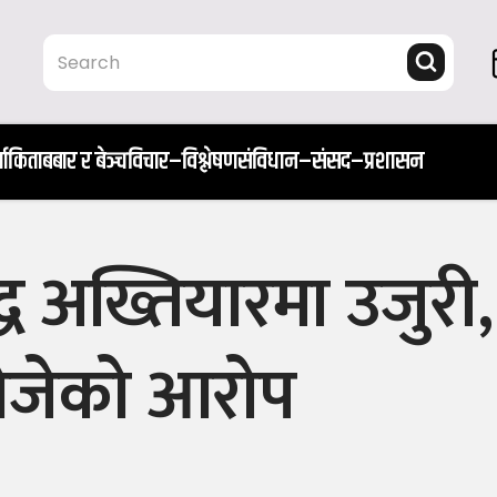
ता
किताब
बार र बेञ्च
विचार–विश्लेषण
संविधान–संसद–प्रशासन
ुद्ध अख्तियारमा उजुरी,
खोजेको आरोप