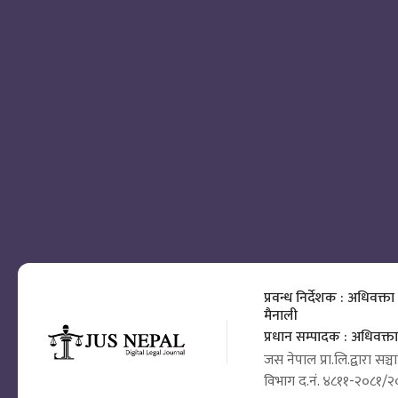
प्रवन्ध निर्देशक : अधिवक्ता
मैनाली
प्रधान सम्पादक : अधिवक्
जस नेपाल प्रा.लि.द्वारा सञ्
विभाग द.नं. ४८११-२०८१/२