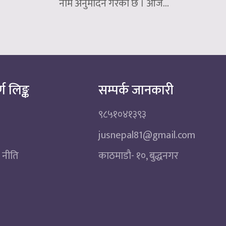
नाम अनुमोदन गरेको छ । आज...
्ण लिङ्क
सम्पर्क जानकारी
९८५१०४१३९३
jusnepal81@gmail.com
 नीति
काठमाडाै‌- १०, बुद्धनगर