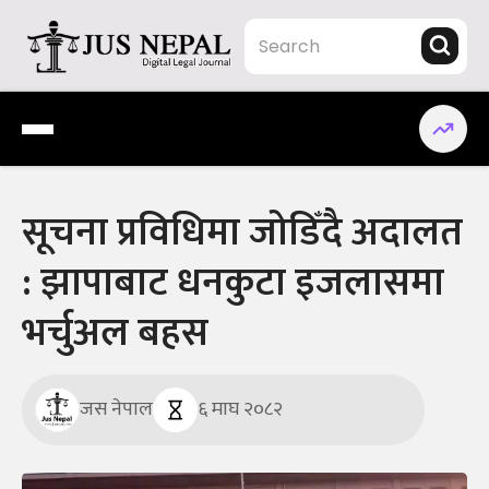
Skip
to
content
Jus Nepal | www.jusnepal.com
Digital Legal Journal
सूचना प्रविधिमा जोडिँदै अदालत
: झापाबाट धनकुटा इजलासमा
भर्चुअल बहस
जस नेपाल
६ माघ २०८२