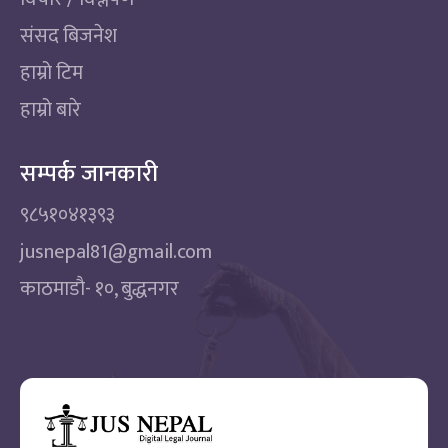
संसद बिजनेश
हाम्रो टिम
हाम्रो बारे
सम्पर्क जानकारी
९८५१०४१३९३
jusnepal81@gmail.com
काठमाडाै‌- १०, बुद्धनगर