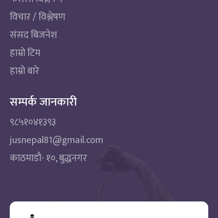
विचार / विश्लेषण
संसद बिजनेश
हाम्रो टिम
हाम्रो बारे
सम्पर्क जानकारी
९८५१०४१३९३
jusnepal81@gmail.com
काठमाडाै‌- १०, बुद्धनगर