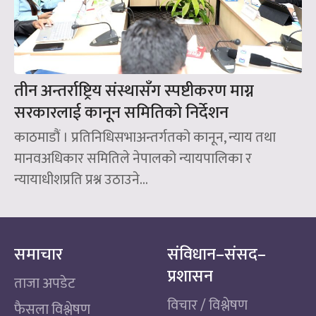
तीन अन्तर्राष्ट्रिय संस्थासँग स्पष्टीकरण माग्न
सरकारलाई कानून समितिको निर्देशन
काठमाडौं । प्रतिनिधिसभाअन्तर्गतको कानून, न्याय तथा
मानवअधिकार समितिले नेपालको न्यायपालिका र
न्यायाधीशप्रति प्रश्न उठाउने...
समाचार
संविधान–संसद–
प्रशासन
ताजा अपडेट
विचार / विश्लेषण
फैसला विश्लेषण