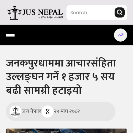
Skip
to
content
Jus Nepal | www.jusnepal.com
Digital Legal Journal
जनकपुरधाममा आचारसंहिता
उल्लङ्घन गर्ने १ हजार ५ सय
बढी सामग्री हटाइयो
जस नेपाल
२५ माघ २०८२