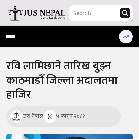
Skip
to
content
Jus Nepal | www.jusnepal.com
Digital Legal Journal
रवि लामिछाने तारिख बुझ्न
काठमाडौँ जिल्ला अदालतमा
हाजिर
जस नेपाल
५ फागुन २०८२