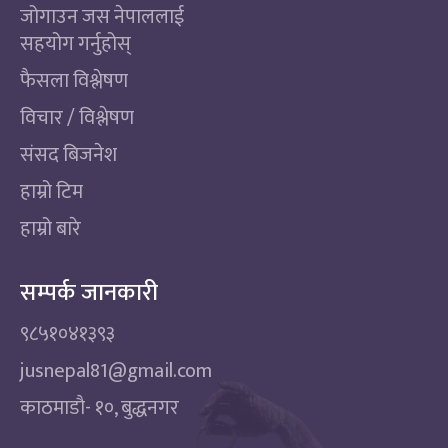
जोगाउन जस नेपाललाई
सहयोग गर्नुहोस्
फैसला विश्लेषण
विचार / विश्लेषण
संसद बिजनेश
हाम्रो टिम
हाम्रो बारे
सम्पर्क जानकारी
९८५१०४१३९३
jusnepal81@gmail.com
काठमाडाै‌- १०, बुद्धनगर