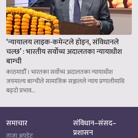
‘न्यायालय लाइक-कमेन्टले होइन, संविधानले
चल्छ’ : भारतीय सर्वोच्च अदालतका न्यायाधीश
बाग्ची
काठमाडौँ । भारतका सर्वोच्च अदालतका न्यायाधीश
जयमाल्य बाग्चीले सामाजिक सञ्जालले न्याय प्रणालीमाथि
बढ्दो प्रभाव...
समाचार
संविधान–संसद–
प्रशासन
ताजा अपडेट