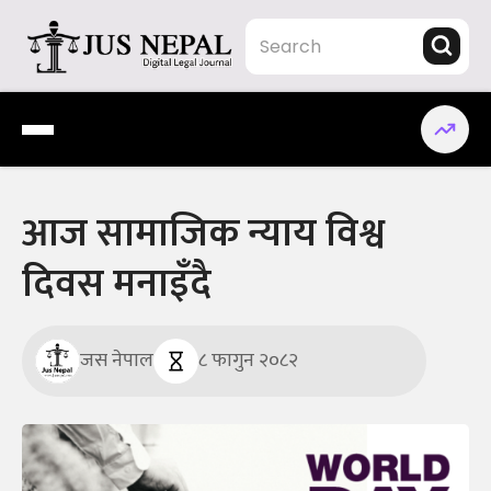
Skip
to
content
Jus Nepal | www.jusnepal.com
Digital Legal Journal
आज सामाजिक न्याय विश्व
दिवस मनाइँदै
जस नेपाल
८ फागुन २०८२