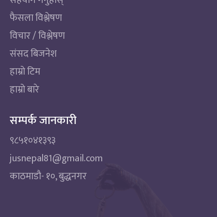
सहयोग गर्नुहोस्
फैसला विश्लेषण
विचार / विश्लेषण
संसद बिजनेश
हाम्रो टिम
हाम्रो बारे
सम्पर्क जानकारी
९८५१०४१३९३
jusnepal81@gmail.com
काठमाडाै‌- १०, बुद्धनगर