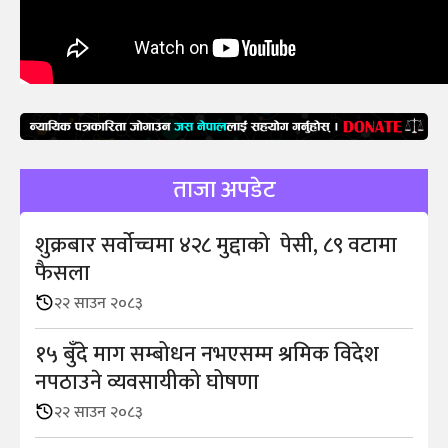
ताजा अपडेट
शुक्रबार सर्वोच्चमा ४२८ मुद्दाको पेसी, ८९ वटामा
फैसला
२२ साउन २०८३
१५ बुँदे माग सम्बोधन नभएसम्म श्रमिक विदेश
नपठाउने व्यवसायीको घोषणा
२२ साउन २०८३