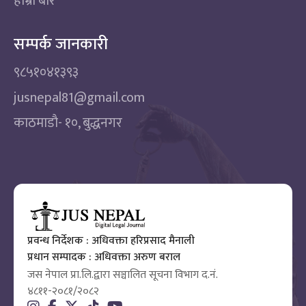
हाम्रो बारे
सम्पर्क जानकारी
९८५१०४१३९३
jusnepal81@gmail.com
काठमाडाै‌- १०, बुद्धनगर
प्रवन्ध निर्देशक : अधिवक्ता हरिप्रसाद मैनाली
प्रधान सम्पादक : अधिवक्ता अरुण बराल
जस नेपाल प्रा.लि.द्वारा सञ्चालित सूचना विभाग द.नं.
४८११-२०८१/२०८२