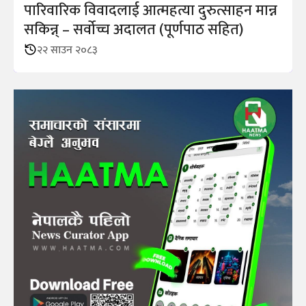
पारिवारिक विवादलाई आत्महत्या दुरुत्साहन मान्न
सकिन्न् – सर्वोच्च अदालत (पूर्णपाठ सहित)
२२ साउन २०८३