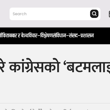
ता
किताब
बार र बेञ्च
विचार–विश्लेषण
संविधान–संसद–प्रशासन
े कांग्रेसको ‘बटमला