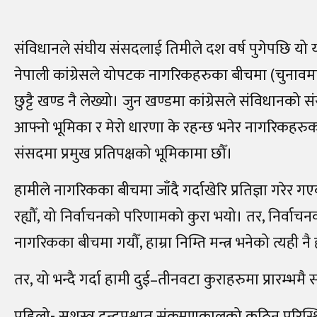
संविधानले संघीय संसदलाई तिमीले दश वर्ष पुगेपछि यो
नेपाली कांग्रेसले योपटक नागरिकहरुका बीचमा (चुनावमा) जाँ
छुट्टै खण्ड नै लेख्यो। जुन खण्डमा कांग्रेसले संविधा
आफ्नो भूमिका र मेरो धारणा के रहन्छ भनेर नागरिकहर
संसदमा प्रमुख प्रतिपक्षको भूमिकामा छौँ।
हामीले नागरिकका बीचमा जाँदै गर्दाखेरि प्रतिज्ञा गरेर गएक
रह्यौँ, यो निर्वाचनको परिणामको कुरा भयो। तर, निर्वाचनको त
नागरिकका बीचमा गयौँ, हाम्रा निम्ति मन्त्र भनेको त्यही नै
तर, यो भन्दै गर्दा हामी दुई–तीनवटा कुराहरुमा प्रारम्भमै सचे
पहिलो- सशस्त्र द्वन्द्वपश्चात संक्रमणकालको कठिन परि