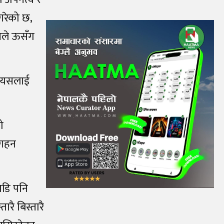
गरेको छ,
्यले ऊसँग
न। यसलाई
ो
 गहन
ाडि पनि
रै बिस्तारै