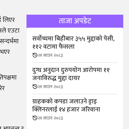
ई लिएर
ताजा अपडेट
यसले एउटा
सर्वोच्चमा बिहीबार ३५५ मुद्दाको पेसी,
न्दर्भमा
११२ वटामा फैसला
 भएर
२१ साउन २०८३
दुग्ध अनुदान दुरुपयोग आराेपमा ११
तिपक्षमा
जनाविरुद्ध मुद्दा दायर
रेर
२१ साउन २०८३
ग्राहकको कपडा जलाउने ड्राइ
क्लिनरलाई १४ हजार जरिवाना
२१ साउन २०८३
म अपनत्व र