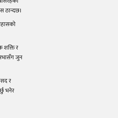
 बसिरहेका
रेस ठान्दछ।
इतिहासको
क शक्ति र
सभासँग जुन
ंसद र
ु भनेर