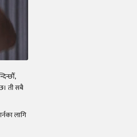
िन्छौँ,
छ। ती सबै
धार्नका लागि