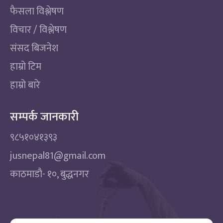
फैसला विश्लेषण
विचार / विश्लेषण
संसद बिजनेश
हाम्रो टिम
हाम्रो बारे
सम्पर्क जानकारी
९८५१०४१३९३
jusnepal81@gmail.com
काठमाडाै‌- १०, बुद्धनगर