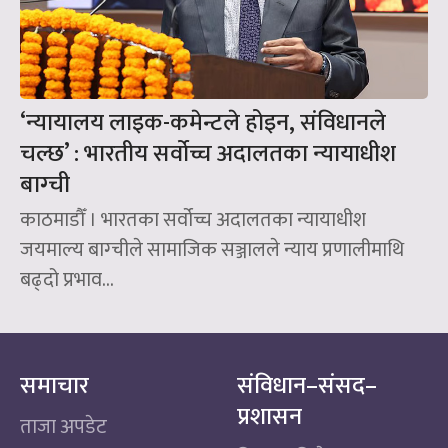
‘न्यायालय लाइक-कमेन्टले होइन, संविधानले
चल्छ’ : भारतीय सर्वोच्च अदालतका न्यायाधीश
बाग्ची
काठमाडौँ । भारतका सर्वोच्च अदालतका न्यायाधीश
जयमाल्य बाग्चीले सामाजिक सञ्जालले न्याय प्रणालीमाथि
बढ्दो प्रभाव...
समाचार
संविधान–संसद–
प्रशासन
ताजा अपडेट