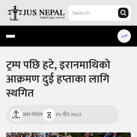
Skip
to
content
Jus Nepal | www.jusnepal.com
Digital Legal Journal
ट्रम्प पछि हटे, इरानमाथिको
आक्रमण दुई हप्ताका लागि
स्थगित
जस नेपाल
२५ चैत २०८२