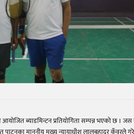
योजित ब्याडमिन्टन प्रतियोगिता सम्पन्न भएको छ । जस ने
पाटनका माननीय मुख्य न्यायाधीश लालबहादुर कुँवरले गर