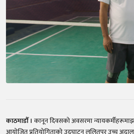
काठमाडाैँ ।
कानून दिवसको अवसरमा न्यायकर्मीहरूमाझ आ
आयोजित प्रतियोगिताको उद्घाटन ललितपुर उच्च अदालत 