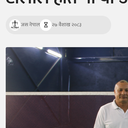
जस नेपाल
२७ वैशाख २०८३