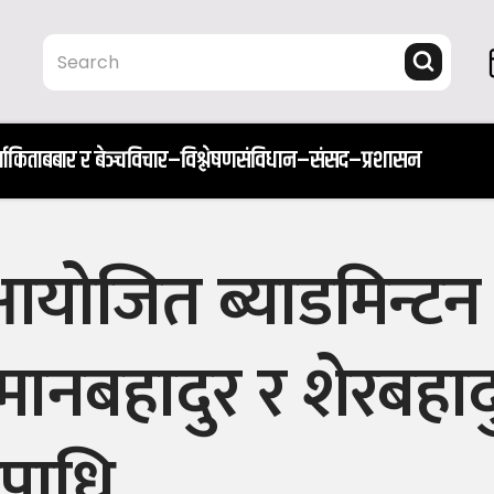
ता
किताब
बार र बेञ्च
विचार–विश्लेषण
संविधान–संसद–प्रशासन
आयोजित ब्याडमिन्टन
, मानबहादुर र शेरबहा
उपाधि