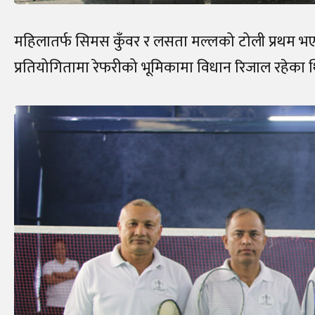
महिलातर्फ सिमस कुँवर र लसता मल्लको टोली प्रथम भए
प्रतियोगितामा रेफरीको भूमिकामा विधान रिजाल रहेका 