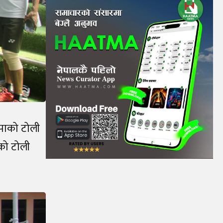
ापाको टोली
को टोली