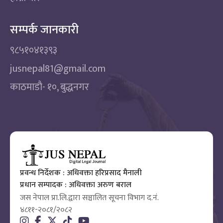
सम्पर्क जानकारी
९८५१०४१३९३
jusnepal81@gmail.com
काठमाडाै‌- १०, बुद्धनगर
प्रवन्ध निर्देशक : अधिवक्ता हरिप्रसाद मैनाली
प्रधान सम्पादक : अधिवक्ता अरुण बराल
जस नेपाल प्रा.लि.द्वारा सञ्चालित सूचना विभाग द.नं.
४८११-२०८१/२०८२