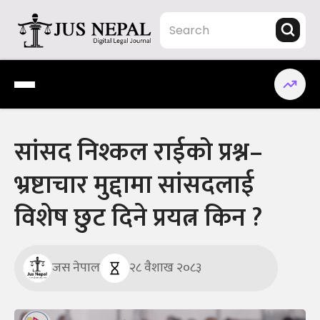
Skip
to
content
Jus Nepal | www.jusnepal.com
Digital Legal Journal
सांसद निश्कल राईको प्रश्न–
भ्रष्टाचार मुद्दामा सांसदलाई
विशेष छुट दिने प्रयत्न किन ?
जस नेपाल
२८ वैशाख २०८३