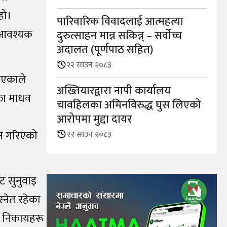
हो।
पारिवारिक विवादलाई आत्महत्या
 आवश्यक
दुरुत्साहन मान्न सकिन्न् – सर्वोच्च
अदालत (पूर्णपाठ सहित)
२२ साउन २०८३
खिएकाले
अख्तियारद्वारा नापी कार्यालय
्ता माधव
चावहिलका अमिनविरुद्ध घुस लिएको
आरोपमा मुद्दा दायर
दन गरिएको
२२ साउन २०८३
ाट सुनुवाइ
्नेत रहेका
यत निकायहरू