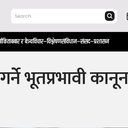
ता
किताब
बार र बेञ्च
विचार–विश्लेषण
संविधान–संसद–प्रशासन
ने भूतप्रभावी कानून