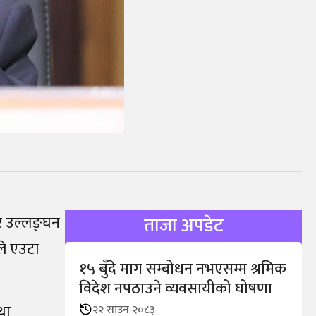
र उल्लङ्घन
ताजा अपडेट
ले एउटा
१५ बुँदे माग सम्बोधन नभएसम्म श्रमिक
विदेश नपठाउने व्यवसायीको घोषणा
था
२२ साउन २०८३