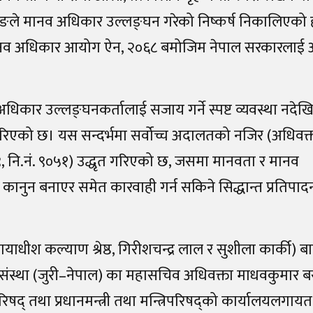
बा गुरुङले मानव अधिकार उल्लङ्घन गरेको निष्कर्ष निकालिएको 
य मानव अधिकार आयोग ऐन, २०६८ बमोजिम नेपाल सरकारलाई
धिकार उल्लङ्घनकर्तालाई सजाय गर्ने स्पष्ट व्यवस्था नदे
ख गरिएको छ। यस सन्दर्भमा सर्वोच्च अदालतको नजिर (अधिवक
९, नि.नं. ९०५१) उद्धृत गरिएको छ, जसमा मानवता र मानव
) कानुन बनाएर समेत कारवाही गर्न सकिने सिद्धान्त प्रतिपा
याधीश कल्याण श्रेष्ठ, गिरीशचन्द्र लाल र सुशीला कार्की) ब
ंस्था (जुरी–नेपाल) का महासचिव अधिवक्ता माधवकुमार बस
परिषद् तथा प्रधानमन्त्री तथा मन्त्रिपरिषद्को कार्यालयलगा