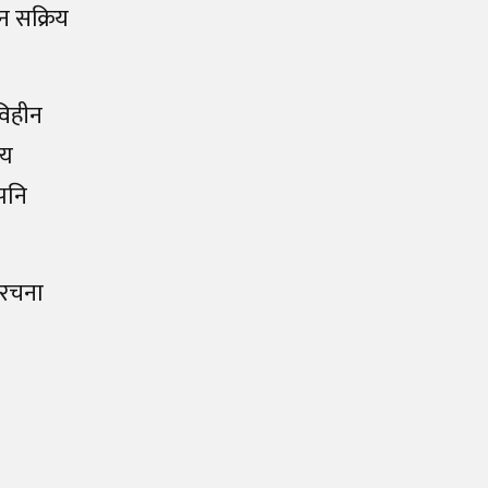
न सक्रिय
विहीन
्य
 पनि
ंरचना