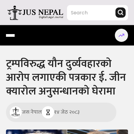
Skip
to
content
Jus Nepal | www.jusnepal.com
Digital Legal Journal
ट्रम्पविरुद्ध यौन दुर्व्यवहारको
आरोप लगाएकी पत्रकार ई. जीन
क्यारोल अनुसन्धानको घेरामा
जस नेपाल
१४ जेठ २०८३