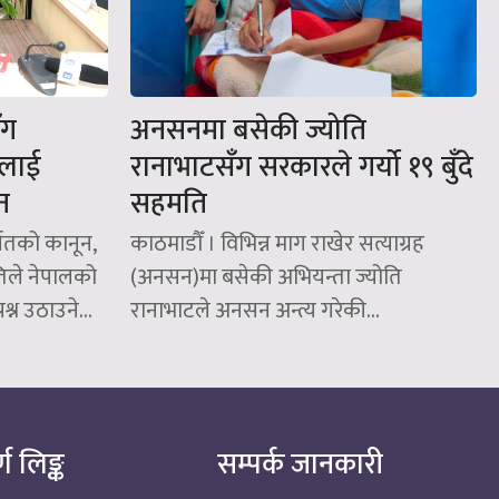
ँग
अनसनमा बसेकी ज्योति
रलाई
रानाभाटसँग सरकारले गर्यो १९ बुँदे
न
सहमति
्गतको कानून,
काठमाडौँ । विभिन्न माग राखेर सत्याग्रह
िले नेपालको
(अनसन)मा बसेकी अभियन्ता ज्योति
श्न उठाउने...
रानाभाटले अनसन अन्त्य गरेकी...
्ण लिङ्क
सम्पर्क जानकारी