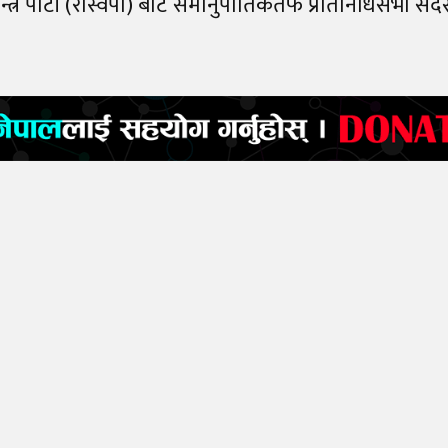
वतन्त्र पार्टी (रास्वपा) बाट समानुपातिकतर्फ प्रतिनिधिसभा सदस