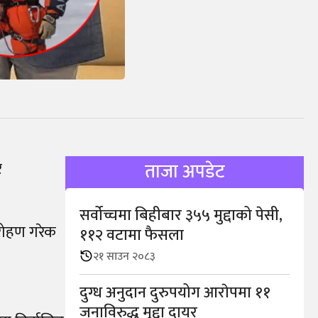
र
ताजा अपडेट
सर्वोच्चमा बिहीबार ३५५ मुद्दाको पेसी,
रोहण गरेक
११२ वटामा फैसला
२१ साउन २०८३
दुग्ध अनुदान दुरुपयोग आराेपमा ११
जनाविरुद्ध मुद्दा दायर