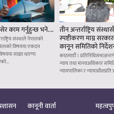
ेर काम गर्नुहुन्छ भने….
तीन अन्तर्राष्ट्रिय संस्थास
स्पष्टीकरण माग्न सरका
ाष्ट्रिय संस्थाले नेपालको
कानून समितिको निर्देश
मिलाको विषयमा एकदम
िषयमा साझा धारणा
काठमाडौं । प्रतिनिधिसभाअन्तर
को...
न्याय तथा मानवअधिकार समित
न्यायपालिका र न्यायाधीशप्रति प्र
्रशासन
कानूनी वार्ता
महत्वपुर