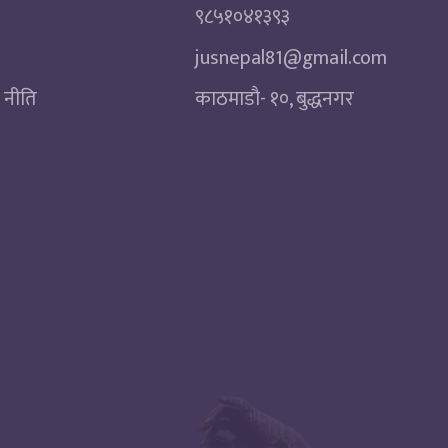
९८५१०४१३९३
jusnepal81@gmail.com
 नीति
काठमाडाै‌- १०, बुद्धनगर