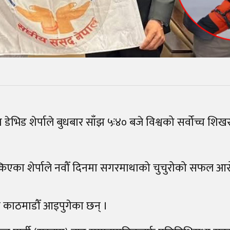
डेभिड शेर्पाले बुधबार साँझ ५ः४० बजे विश्वको सर्वोच्च शिख
्किएका शेर्पाले नवौँ दिनमा सगरमाथाको चुचुरोको सफल आ
काठमाडौँ आइपुगेका छन् ।