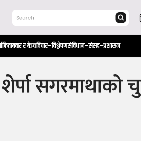
ता
किताब
बार र बेञ्च
विचार–विश्लेषण
संविधान–संसद–प्रशासन
ा शेर्पा सगरमाथाको च