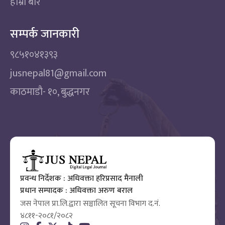
हाम्रो बारे
सम्पर्क जानकारी
९८५१०४१३९३
jusnepal81@gmail.com
काठमाडाै‌- १०, बुद्धनगर
प्रवन्ध निर्देशक : अधिवक्ता हरिप्रसाद मैनाली
प्रधान सम्पादक : अधिवक्ता अरुण बराल
जस नेपाल प्रा.लि.द्वारा सञ्चालित सूचना विभाग द.नं.
४८११-२०८१/२०८२