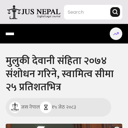
Skip
to
content
Jus Nepal | www.jusnepal.com
Digital Legal Journal
मुलुकी देवानी संहिता २०७४
संशोधन गरिने, स्वामित्व सीमा
२५ प्रतिशतभित्र
जस नेपाल
१५ जेठ २०८३