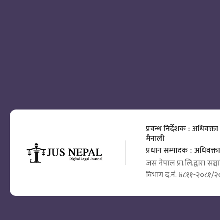
प्रवन्ध निर्देशक : अधिवक्ता
मैनाली
प्रधान सम्पादक : अधिवक्
जस नेपाल प्रा.लि.द्वारा सञ्
विभाग द.नं. ४८११-२०८१/२