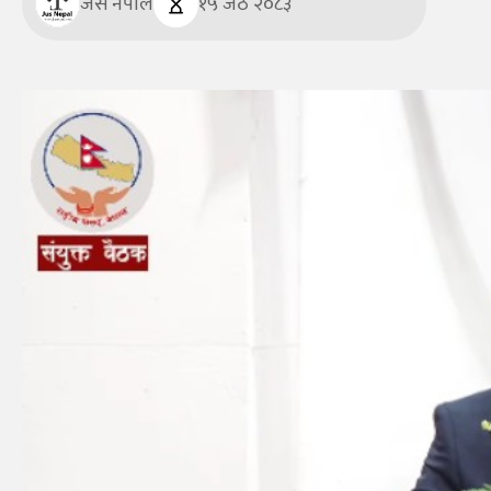
जस नेपाल
१५ जेठ २०८३