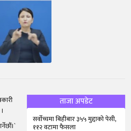
ावकारी
ताजा अपडेट
 ।
सर्वोच्चमा बिहीबार ३५५ मुद्दाको पेसी,
्नेछौं।`
११२ वटामा फैसला