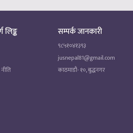
्ण लिङ्क
सम्पर्क जानकारी
९८५१०४१३९३
jusnepal81@gmail.com
 नीति
काठमाडाै‌- १०, बुद्धनगर