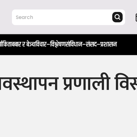
ता
किताब
बार र बेञ्च
विचार–विश्लेषण
संविधान–संसद–प्रशासन
वस्थापन प्रणाली विस्त