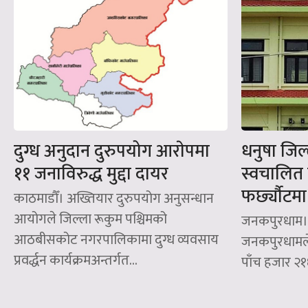
दुग्ध अनुदान दुरुपयोग आराेपमा
धनुषा जि
११ जनाविरुद्ध मुद्दा दायर
स्वचालित प
फर्छ्यौटमा
काठमाडौँ। अख्तियार दुरुपयोग अनुसन्धान
आयोगले जिल्ला रूकुम पश्चिमको
जनकपुरधाम। 
आठबीसकोट नगरपालिकामा दुग्ध व्यवसाय
जनकपुरधामले
प्रवर्द्धन कार्यक्रमअन्तर्गत...
पाँच हजार २१६ म