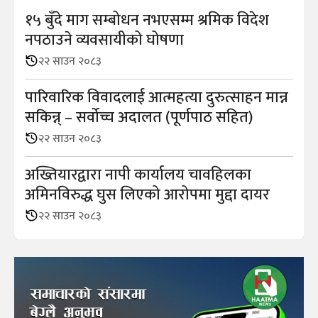
१५ बुँदे माग सम्बोधन नभएसम्म श्रमिक विदेश
नपठाउने व्यवसायीको घोषणा
२२ साउन २०८३
पारिवारिक विवादलाई आत्महत्या दुरुत्साहन मान्न
सकिन्न् – सर्वोच्च अदालत (पूर्णपाठ सहित)
२२ साउन २०८३
अख्तियारद्वारा नापी कार्यालय चावहिलका
अमिनविरुद्ध घुस लिएको आरोपमा मुद्दा दायर
२२ साउन २०८३