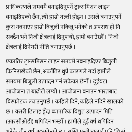
प्राधिकरणले समयमै बनाइदिनुपर्ने ट्रान्समिसन लाइन
बनाइदिएको छैन, त्यो हाम्रो गल्ती होइन । उसले बनाउनुपर्ने
कुरा नबनाएर हाम्रो बिजुली नकिन्नु भनेको त अपराध हो नि !
सक्दैन भने निजी क्षेत्रलाई दिनुपर्‍यो, हामी बनाउँछौँ । निजी
क्षेत्रलाई दिनेगरी नीति बनाउनुपर्छ ।
एकातिर ट्रान्समिसन लाइन समयमै नबनाइदिएर बिजुली
किनिराखेको छैन, अर्कातिर थुप्रै कारणले गर्दा हामीले
समयमा बिजुली उत्पादन गर्न सकेका छैनौँ । दुईवटा
आयोजना त बाढीले लग्यो । आयोजना बनाउन भारतबाट
बिस्फोटक ल्याउनुपर्छ । कहिले दिने, कहिले नदिने खालको
छ । यसरी ढिलाइ हुँदा व्यापारिक विद्युत उत्पादन मिति
(आरसीओडी) थपिदिन भन्छौँ । हामीले दुई वर्ष थपिदिन
भनेकै तीन वर्ष भइसकेको छ । अस्ति मन्त्रीज्यूलाई पनि ‘वि.सं.