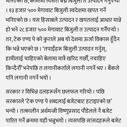
भनिएको छ, कम्तिमा त्यसरी बेच्ने बिजुली त उत्पादन गर्नुपर्‍यो
। १३ हजार ५०० मेगावाट बिजुली स्वदेशमा खपत गर्ने
भनिएको छ । यस हिसाबले उत्पादन र खपतलाई आधार मान्ने
हो भने २८ हजार ५०० मेगावाट बिजुली त उत्पादन गर्नैपर्‍यो ।
तर, टेक एण्ड पे को कुराले अब यो देशमा ऊर्जा विकास हुँदैन
कि भन्ने भएको छ । ‘तपाईँहरू बिजुली उत्पादन गर्नुस्,
हामीलाई चाहिएको बेलामा मात्रै खरिद गर्छौँ, नचाहिए
किन्दैनौँ’ भनेपछि त लगानीकर्ताले लगानी नगर्ने भए । बैंकले
पनि लगानी नगर्ने भयो ।
सरकार र विभिन्न दलहरूसँग छलफल गरियो । पछि
सरकारले ‘टेक एण्ड पे शब्दलाई बजेटबाट हटाइएको छ’
भन्यो । तत्कालीन अर्थमन्त्री विष्णुप्रसाद पौडेलले नै बजेट
पारित गर्ने क्रममा यही भन्नुभयो । त्यसपछि सांसदहरूले बजेट