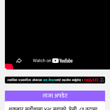
ताजा अपडेट
शुक्रबार सर्वोच्चमा ४२८ मुद्दाको पेसी, ८९ वटामा