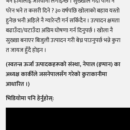
भने हामीलाई जरिवाना लगाइन्छ । सुख्खाले गर्दा पानी नै
परेन भने त कसरी दिने ? ३० वर्षपछि खोलाको बहाव यस्तो
हुनेछ भनी अहिले नै ग्यारेन्टी गर्न सकिँदैन । उत्पादन क्षमता
बढाउँदा/घटाउँदा अग्रिम घोषणा गर्न दिनुपर्छ । खोला नै
सुख्खा बनाएर बिजुली उत्पादन गरी बेच्न पाउनुपर्छ भन्ने कुरा
त जायज हुँदै होइन ।
(स्वतन्त्र ऊर्जा उत्पादकहरूको संस्था, नेपाल (इप्पान) का
अध्यक्ष कार्कीले जसनेपालसँग गरेको कुराकानीमा
आधारित ।)
भिडियाेमा पनि हेर्नुहाेस्: