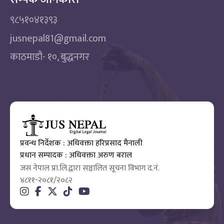
९८५१०४१३९३
jusnepal81@gmail.com
काठमाडाै‌- १०, बुद्धनगर
प्रवन्ध निर्देशक : अधिवक्ता हरिप्रसाद मैनाली
प्रधान सम्पादक : अधिवक्ता अरुण बराल
जस नेपाल प्रा.लि.द्वारा सञ्चालित सूचना विभाग द.नं.
४८११-२०८१/२०८२