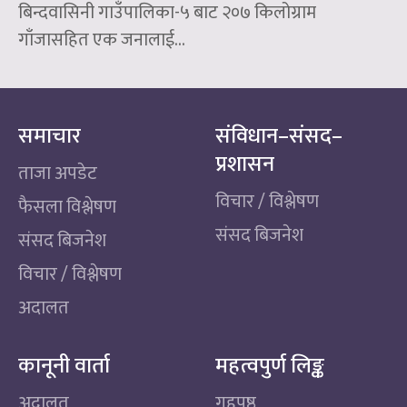
बिन्दवासिनी गाउँपालिका-५ बाट २०७ किलोग्राम
गाँजासहित एक जनालाई...
समाचार
संविधान–संसद–
प्रशासन
ताजा अपडेट
विचार / विश्लेषण
फैसला विश्लेषण
संसद बिजनेश
संसद बिजनेश
विचार / विश्लेषण
अदालत
कानूनी वार्ता
महत्वपुर्ण लिङ्क
अदालत
गृहपृष्ठ