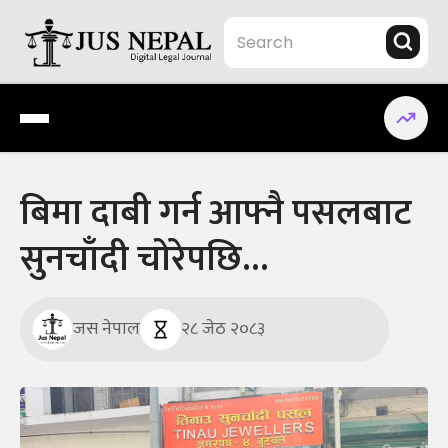
Skip
to
content
Jus Nepal | www.jusnepal.com
Digital Legal Journal
बिमा दाबी गर्न आफ्नै पसलबाट
सुनचाँदी चोरेपछि…
जस नेपाल
२८ जेठ २०८३