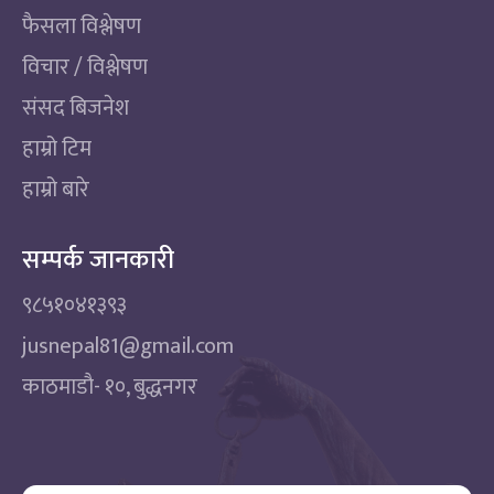
फैसला विश्लेषण
विचार / विश्लेषण
संसद बिजनेश
हाम्रो टिम
हाम्रो बारे
सम्पर्क जानकारी
९८५१०४१३९३
jusnepal81@gmail.com
काठमाडाै‌- १०, बुद्धनगर