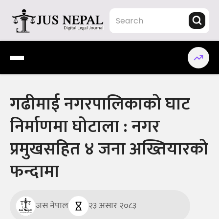
Skip
to
content
Jus Nepal | www.jusnepal.com
Digital Legal Journal
गढीमाई नगरपालिकाको घाट
निर्माणमा घोटाला : नगर
प्रमुखसहित ४ जना अख्तियारको
फन्दामा
जस नेपाल
२३ असार २०८३