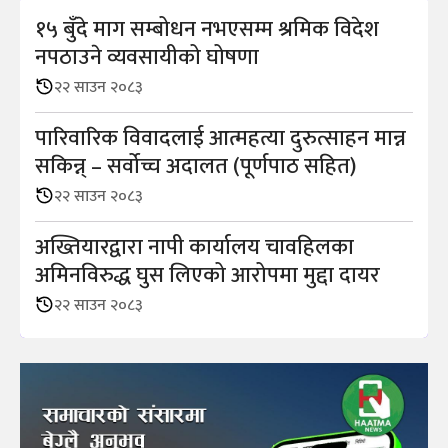
१५ बुँदे माग सम्बोधन नभएसम्म श्रमिक विदेश
नपठाउने व्यवसायीको घोषणा
२२ साउन २०८३
पारिवारिक विवादलाई आत्महत्या दुरुत्साहन मान्न
सकिन्न् – सर्वोच्च अदालत (पूर्णपाठ सहित)
२२ साउन २०८३
अख्तियारद्वारा नापी कार्यालय चावहिलका
अमिनविरुद्ध घुस लिएको आरोपमा मुद्दा दायर
२२ साउन २०८३