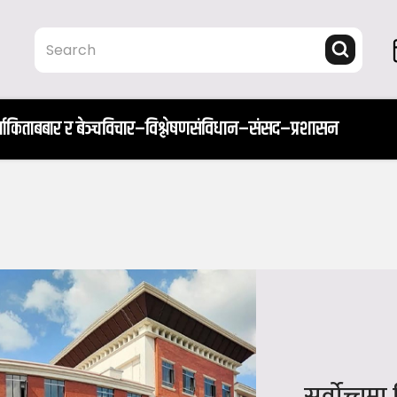
ता
किताब
बार र बेञ्च
विचार–विश्लेषण
संविधान–संसद–प्रशासन
सर्वोच्चमा