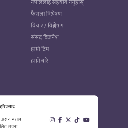
नेपाललाई सहयोग गर्नुहोस्
फैसला विश्लेषण
विचार / विश्लेषण
संसद बिजनेश
हाम्रो टिम
हाम्रो बारे
 हरिप्रसाद
ता अरुण बराल
चालित सूचना