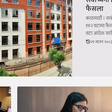
फैसला
काठमाडौं । सर्
११२ वटामा फै
वटा आदेश जारी 
२१ साउन २०८