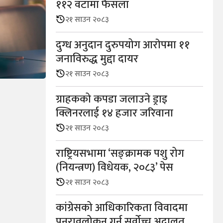
११२ वटामा फैसला
२१ साउन २०८३
दुग्ध अनुदान दुरुपयोग आराेपमा ११
जनाविरुद्ध मुद्दा दायर
२१ साउन २०८३
ग्राहकको कपडा जलाउने ड्राइ
क्लिनरलाई १४ हजार जरिवाना
२१ साउन २०८३
राष्ट्रियसभामा ‘सङ्क्रामक पशु रोग
(नियन्त्रण) विधेयक, २०८३’ पेस
२१ साउन २०८३
कांग्रेसको आधिकारिकता विवादमा
पुनरावलोकन गर्न सर्वोच्च अदालत