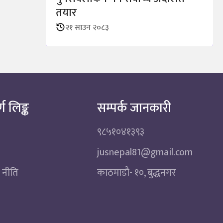
तयार
२१ साउन २०८३
्ण लिङ्क
सम्पर्क जानकारी
९८५१०४१३९३
jusnepal81@gmail.com
 नीति
काठमाडाै‌- १०, बुद्धनगर