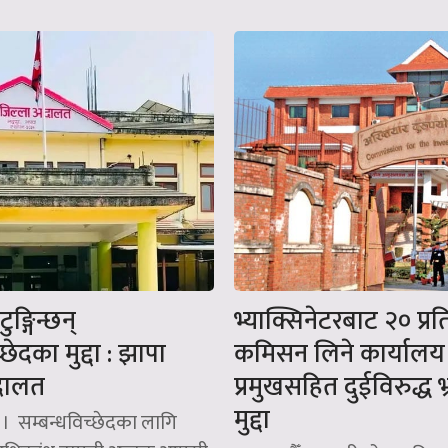
ुङ्गिन्छन्
भ्याक्सिनेटरबाट २० प्र
छेदका मुद्दा : झापा
कमिसन लिने कार्यालय
अदालत
प्रमुखसहित दुईविरुद्ध भ्
मुद्दा
) । सम्बन्धविच्छेदका लागि