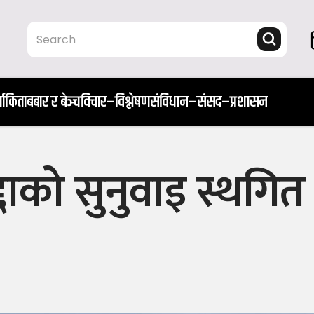
ता
किताब
बार र बेञ्च
विचार–विश्लेषण
संविधान–संसद–प्रशासन
दाको सुनुवाइ स्थगित