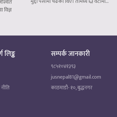
मुद्दा पेसीमा चढेका थिए। तीमध्ये ६३ वटामा...
जस्थित
ा विज्ञ
्ण लिङ्क
सम्पर्क जानकारी
९८५१०४१३९३
jusnepal81@gmail.com
 नीति
काठमाडाै‌- १०, बुद्धनगर