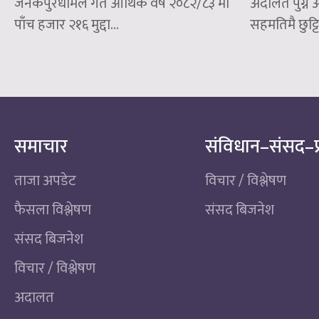
जनकपुरधामले गत आर्थिक वर्ष २०८२/८३ मा
अदालत पुग्ने
पाँच हजार २१६ मुद्दा...
सहमतिमै छुट्टि
समाचार
संविधान–संसद–प
ताजा अपडेट
विचार / विश्लेषण
फैसला विश्लेषण
संसद बिजनेश
संसद बिजनेश
विचार / विश्लेषण
अदालत