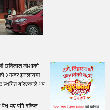
डीआईजी छविलाल जोशीको
को ३ नम्बर इजलासमा
ाट स्थगित गरिएकाले थप
दा पेश भए पनि वकिल