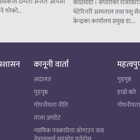
 अधिकांश दम्पती अन्ततः आपसी
काठमाडौँ । सप्तरीको राजविरा
ने गरेको...
भेटेरिनरी अस्पताल तथा पशु सेव
केन्द्रका कार्यालय प्रमुख डा....
्रशासन
कानूनी वार्ता
महत्वपुर
अदालत
गृहपृष्ठ
गृहपृष्ठ
हाम्रो बारे
गोपनीयता नीति
गोपनीयता
ताजा अपडेट
न्यायिक पत्रकारिता जोगाउन जस
नेपाललाई सहयोग गर्नुहोस्