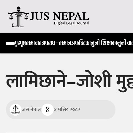
Skip
to
content
Jus Nepal | www.jusnepal.com
Digital Legal Journal
गृहपृष्ठ
समाचार
अपराध–समाज
अफबिट
कानुनी शिक्षा
कानुनी वार्
लामिछाने–जोशी मुद्
जस नेपाल
४ मंसिर २०८२