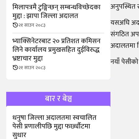
अनुपस्थित र
मिलापत्रमै टुङ्गिन्छन् सम्बन्धविच्छेदका
मुद्दा : झापा जिल्ला अदालत
यसअघि अदाल
२१ साउन २०८३
संगठित अपर
भ्याक्सिनेटरबाट २० प्रतिशत कमिसन
अदालतमा व
लिने कार्यालय प्रमुखसहित दुईविरुद्ध
भ्रष्टाचार मुद्दा
नयाँ पेसीक
२१ साउन २०८३
बार र बेञ्च
धनुषा जिल्ला अदालतमा स्वचालित
पेसी प्रणालीपछि मुद्दा फर्छ्यौटमा
सुधार