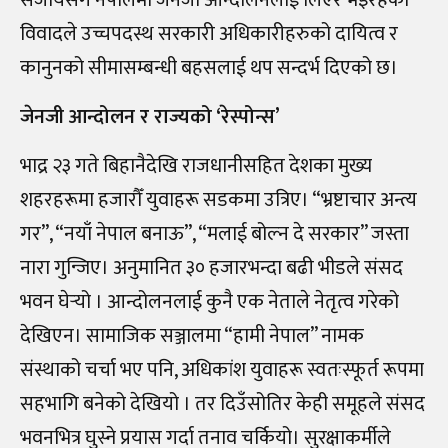
विवादले उच्चपदस्थ सरकारी अधिकारीहरुको दायित्व र
कानुनको सीमासम्बन्धी बहसलाई थप सन्दर्भ दिएको छ।
जेनजी आन्दोलन र राज्यको ‘रेस्पोन्स’
भाद्र २३ गते बिहानैदेखि राजधानीसहित देशका मुख्य
शहरहरूमा हजारौँ युवाहरू सडकमा उत्रिए। “भ्रष्टाचार अन्त्य
गर”, “नयाँ नेपाल बनाऊ”, “मलाई बोल्न दे सरकार” जस्ता
नारा गुन्जिए। अनुमानित ३० हजारभन्दा बढी भीडले संसद
भवन घेर्‍यो । आन्दोलनलाई कुनै एक नेताले नेतृत्व गरेको
देखिएन। सामाजिक सञ्जालमा “हामी नेपाल” नामक
संस्थाको चर्चा भए पनि, अधिकांश युवाहरू स्वतःस्फूर्त रूपमा
सहभागि बनेको देखियो । तर दिउँसोतिर केही समूहले संसद
भवनभित्र घुस्ने प्रयास गर्दा तनाव चर्कियो। सुरक्षाकर्मीले