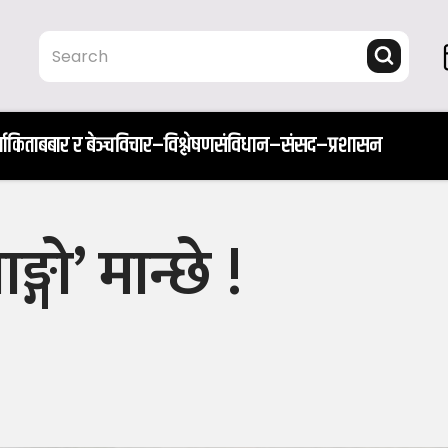
ता
किताब
बार र बेञ्च
विचार–विश्लेषण
संविधान–संसद–प्रशासन
्गो’ मान्छे !