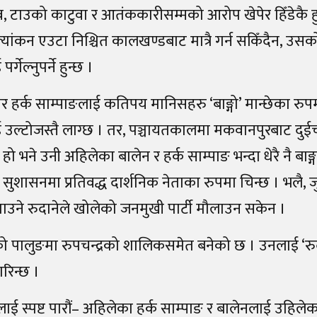
तत्व, टाउको काटुवा र आतंककारीसम्मको आरोप खेपेर हिँडेकै हुन
ल्यांकन एउटा निश्चित कालखण्डबाट मात्रै गर्न सकिँदैन, उ
गेल्नुपर्ने हुन्छ ।
 हर्क साम्पाङलाई कतिपय मानिसहरु ‘बाङ्गो’ मान्छेका रुपमा
ई उल्टोजस्तै लाग्छ । तर, पञ्चायतकालमा मकवानपुरबाट दुईच
्ने हो भने उनी अहिलेका बालेन र हर्क साम्पाङ भन्दा धेरै नै बा
ई सुशासनमा प्रतिवद्ध दार्शनिक नेताका रुपमा चिन्छ । भलै,
उने रुदानेले खोलेको जनमुखी पार्टी मौलाउन सकेन ।
 पालुङमा रुपचन्द्रको शालिकसमेत बनेको छ । उनलाई ‘रुदाने
गरिन्छ ।
ाई स्पष्ट पारौं– अहिलेका हर्क साम्पाङ र बालेनलाई उहिलेक