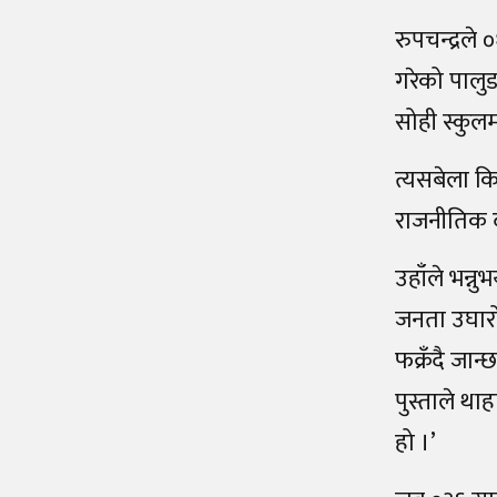
रुपचन्द्रल
गरेको पालु
सोही स्कुलम
त्यसबेला कि
राजनीतिक दल
उहाँले भन्न
जनता उघारो 
फक्रँदै जान्
पुस्ताले थ
हो ।’