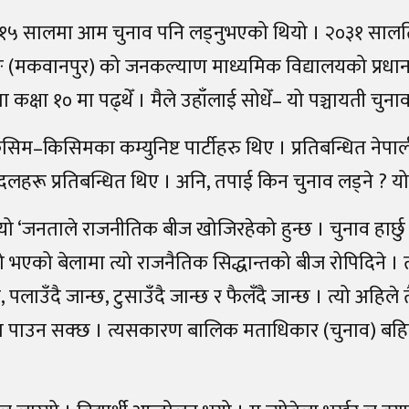
े ०१५ सालमा आम चुनाव पनि लड्नुभएको थियो । २०३१ सालति
ङ (मकवानपुर) को जनकल्याण माध्यमिक विद्यालयको प्रधानाध्
ा कक्षा १० मा पढ्थेँ । मैले उहाँलाई सोधेँ– यो पञ्चायती चु
सिम–किसिमका कम्युनिष्ट पार्टीहरु थिए । प्रतिबन्धित नेपाली
हरू प्रतिबन्धित थिए । अनि, तपाई किन चुनाव लड्ने ? यो मे
ुभयो ‘जनताले राजनीतिक बीज खोजिरहेको हुन्छ । चुनाव हार्
भएको बेलामा त्यो राजनैतिक सिद्धान्तको बीज रोपिदिने । त्
छ, पलाउँदै जान्छ, टुसाउँदै जान्छ र फैलँदै जान्छ । त्यो अहिले त
ाहा पाउन सक्छ । त्यसकारण बालिक मताधिकार (चुनाव) बहिस्