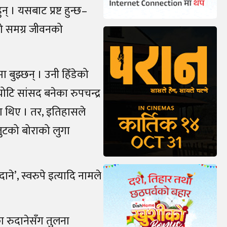
् । यसबाट प्रष्ट हुन्छ–
सको समग्र जीवनको
 बुझ्छन् । उनी हिँडेको
ोटि सांसद बनेका रुपचन्द्र
ङ्गा थिए । तर, इतिहासले
 जुटको बोराको लुगा
’, स्वरुपे इत्यादि नामले
ा रुदानेसँग तुलना