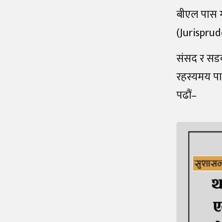
बीएल पास ग
(Jurisprude
संसद र सडक
रहस्यमय पात
पढौं–