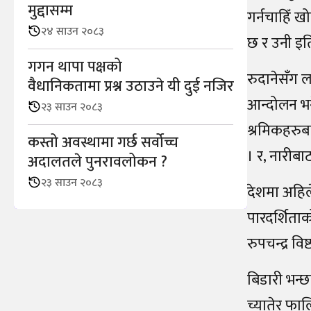
मुद्दासम्म
गर्नचाहिँ ख
२४ साउन २०८३
छ र उनी इति
गगन थापा पक्षको
रुदानेसँग ल
वैधानिकतामा प्रश्न उठाउने यी दुई नजिर
आन्दोलन भने
२३ साउन २०८३
श्रमिकहरुबा
कस्तो अवस्थामा गर्छ सर्वोच्च
। र, नारीबा
अदालतले पुनरावलोकन ?
२३ साउन २०८३
देशमा अहिले
पारदर्शिता
रुपचन्द्र वि
बिडारी भन्छन
च्यातेर फाल