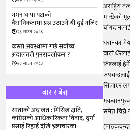
२४ साउन २०८३
अराष्ट्रिय 
गगन थापा पक्षको
मान्छेको मू
वैधानिकतामा प्रश्न उठाउने यी दुई नजिर
योगदानलाई पर्
२३ साउन २०८३
धरानका मेयर
कस्तो अवस्थामा गर्छ सर्वोच्च
बाटो धेरैला
अदालतले पुनरावलोकन ?
बिष्टलाई हेर
२३ साउन २०८३
रुपचन्द्रला
सिलाएर लगा
बार र बेञ्च
मकवानपुरको
साताको अदालत : मिसिल क्षति,
समेत चिन्ने 
कांग्रेसको आधिकारिकता विवाद, दुर्गा
प्रसाई रिहाई देखि भ्रष्टाचारका
(पाठकवृन्दल