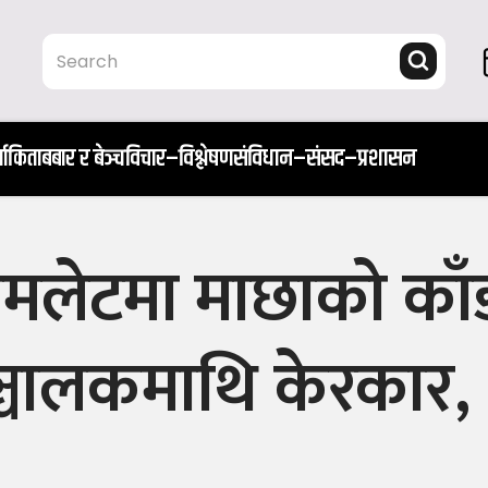
ता
किताब
बार र बेञ्च
विचार–विश्लेषण
संविधान–संसद–प्रशासन
 अमलेटमा माछाको काँ
्चालकमाथि केरकार,