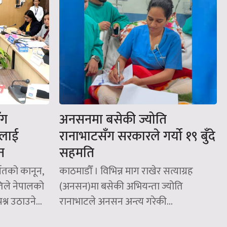
ँग
अनसनमा बसेकी ज्योति
रलाई
रानाभाटसँग सरकारले गर्यो १९ बुँदे
न
सहमति
्गतको कानून,
काठमाडौँ । विभिन्न माग राखेर सत्याग्रह
िले नेपालको
(अनसन)मा बसेकी अभियन्ता ज्योति
श्न उठाउने...
रानाभाटले अनसन अन्त्य गरेकी...