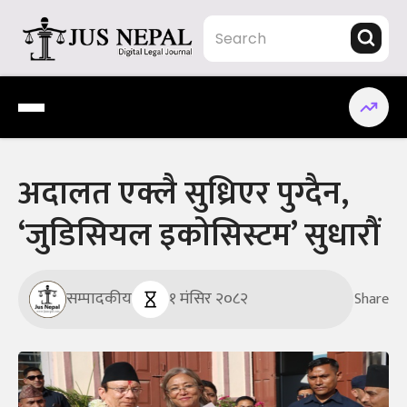
Skip
to
content
Jus Nepal | www.jusnepal.com
Digital Legal Journal
अदालत एक्लै सुध्रिएर पुग्दैन,
‘जुडिसियल इकोसिस्टम’ सुधारौं
सम्पादकीय
१ मंसिर २०८२
Share