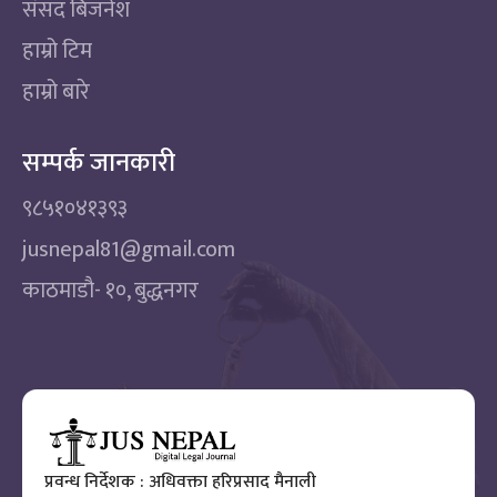
संसद बिजनेश
हाम्रो टिम
हाम्रो बारे
सम्पर्क जानकारी
९८५१०४१३९३
jusnepal81@gmail.com
काठमाडाै‌- १०, बुद्धनगर
प्रवन्ध निर्देशक : अधिवक्ता हरिप्रसाद मैनाली