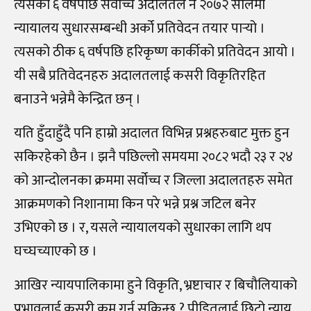
त्यसको ६ वर्षपछि सर्वोच्च अदालतले नै २०७२ सालमा
न्यायालय सुधारसम्बन्धी अर्को प्रतिवेदन तयार पार्‍यो ।
त्यसको ठीक ६ वर्षपछि हरिकृष्ण कार्कीको प्रतिवेदन आयो ।
यी सबै प्रतिवेदनहरु अदालतलाई कसरी विकृतिरहित
बनाउने भन्नेमै केन्द्रित छन् ।
यति हुँदाहुँदै पनि हाम्रो अदालत विभिन्न प्रश्नहरुबाट मुक्त हुन
सकिरहेको छैन । झनै पछिल्लो समयमा २०८२ भदौ २३ र २४
को आन्दोलनका क्रममा सर्वोच्च र जिल्ला अदालतहरु समेत
आक्रमणको निशानामा किन परे भन्ने प्रश्न जटिल बनेर
उभिएको छ । र, यसले न्यायालयको सुधारका लागि थप
घच्घच्याएको छ ।
आखिर न्यायपालिकामा हुने विकृति, भ्रष्टाचार र बिचौलियाको
प्रभावलाई कसरी कम गर्न सकिन्छ ? पीडितलाई छिटो न्याय