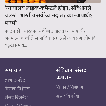
‘न्यायालय लाइक-कमेन्टले होइन, संविधानले
चल्छ’ : भारतीय सर्वोच्च अदालतका न्यायाधीश
बाग्ची
काठमाडौँ । भारतका सर्वोच्च अदालतका न्यायाधीश
जयमाल्य बाग्चीले सामाजिक सञ्जालले न्याय प्रणालीमाथि
बढ्दो प्रभाव...
समाचार
संविधान–संसद–
प्रशासन
ताजा अपडेट
विचार / विश्लेषण
फैसला विश्लेषण
संसद बिजनेश
संसद बिजनेश