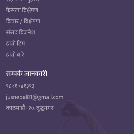
फैसला विश्लेषण
विचार / विश्लेषण
संसद बिजनेश
हाम्रो टिम
हाम्रो बारे
सम्पर्क जानकारी
९८५१०४१३९३
jusnepal81@gmail.com
काठमाडाै‌- १०, बुद्धनगर