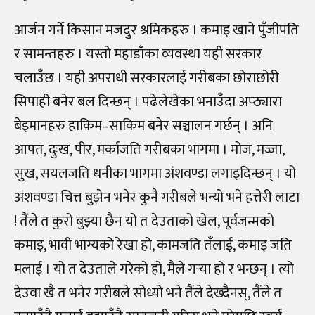
आर्जन गर्ने किसान मजदुर श्रमिकहरु । कमाइ खाने पुँजीपति
र सामन्तहरु । यस्तो महाडाँका व्यवस्था यही सरकार
चलाउँछ । यही अपराधी सरकारलाई गरीबका छोराछोरी
सिपाही बनेर बल दिन्छन् । पढेलेखेका भनाउँदा अप्ठ्यारा
बेइमानहरु हाकिम–साकिम बनेर सञ्चालन गर्छन् । अनि
आपत, दुःख, पीर, मर्काजति गरीबका भागमा । मोज, मज्जा,
सुख, सयलजति धनीका भागमा अंशवण्डा लगाइदिन्छन् । यो
अंशवण्डा चित्त बुझेन भनेर कुनै गरीबले भन्यो भने हत्तेरी लाटा
! तैंले त कुरो बुझ्या छैन यो त देउताको खेल, पूर्वजन्मको
कमाइ, भावी भाग्यको रेखा हो, कामजति तँलाई, कमाइ जति
मलाई । यो त देउताले गरेको हो, मैले गर्‍या हो र भन्छन् । त्यो
देउवा खै त भनेर गरीबले सोध्यो भने तैंले देख्दैनस्, तैंले त