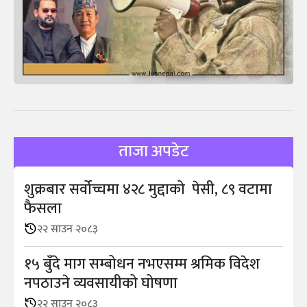
ताजा अपडेट
शुक्रबार सर्वोच्चमा ४२८ मुद्दाको पेसी, ८९ वटामा
फैसला
२२ साउन २०८३
१५ बुँदे माग सम्बोधन नभएसम्म श्रमिक विदेश
नपठाउने व्यवसायीको घोषणा
२२ साउन २०८३