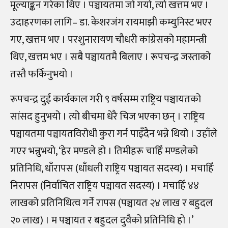
मूल्याङ्कन गरेका थिए । पञ्चायतमा जो गयो, त्यो खत्तम भए ।
उदाहरणका लागि– डा. केशरजंग रायमाझी कम्युनिस्ट भएर
गए, खत्तम भए । परशुनारायण चौधरी कांग्रेसको महामन्त्री
थिए, खत्तम भए । सबै पञ्चायतमै बिलाए । रूपचन्द्र जस्ताको
तस्तै फर्किनुभयो ।
रूपचन्द्र दुई कार्यकाल गरी ९ वर्षसम्म राष्ट्रिय पञ्चायतको
सांसद हुनुभयो । त्यो बीचमा धेरै चिज भएका छन् । राष्ट्रिय
पञ्चायतमा पञ्चायतविरोधी कुरा गर्न पाइँदैन भन्ने थियो । उहाँले
गएर भन्नुभयो, ‘हेर मण्डले हो । तिमीहरू चाहिँ मण्डलेको
प्रतिनिधि, धाँरापस (धाँधली राष्ट्रिय पञ्चायत सदस्य) । मचाहिँ
निरापस (निर्वाचित राष्ट्रिय पञ्चायत सदस्य) । मचाहिँ ४४
लाखको प्रतिनिधित्व गर्ने रापस (पञ्चायत २४ लाख र बहुदल
२० लाख) । म पञ्चायत र बहुदल दुवैको प्रतिनिधि हो ।’