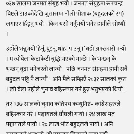
०३७ सालमा जनमत संग्र्रह भयो । जनमत संग्र्रहमा रूपचन्द्र
बिष्टले टाउकोदेखि जुत्तासम्म नीलो पोशाक (बहुदलको रंग)
लगाएर हिँड्नु भयो । किन यसो गर्नुभयो भनेर हामीले सोध्यौँ
।
उहाँले भन्नुभयो ‘हेर्नू, बुझ्नू, थाहा पाउनू ।’ बडो अफ्ठ्यारो पर्‍यो
। म त्योबेला केटाकेटी बुद्धि भएको मान्छे । के भन्छन् के
भन्छन् बुढा भनेजस्तो लाग्यो । पछि जनमत संग्रहमा हामी सबै
बहुदल पट्टि नै लाग्यौं । अनि मैले सम्झिएँ २०३१ सालको कुरा
। त्यो बेला उहाँले चुनाव बहिस्कार गर्न हुन्न भन्नुभएको थियो ।
तर ०३७ सालको चुनाव कतिपय कम्युनिष्ट– कांग्रेसहरुले
बहिस्कार गरे । पञ्चायतले धाँधली गर्‍यो । २४ लाख मत
पञ्चायतले पायो । २० लाख भोट बहुदलले पायो । अनि