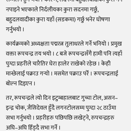
नपाइने भएकाले निर्दलीयका कुरा सदनमा गर्छु,
बहुदलवादीका कुरा यहाँ (सडकमा) गर्छु भनेर घोषणा
गर्नुभयो ।
कार्यक्रमको अध्यक्षता पद्मरत्न तुलाधरले गर्ने भनियो । प्रमुख
वक्ता रूपचन्द्र तय भयो । ८ बजे रूपचन्द्रसँगै हामी पनि त्यहाँ
पुग्दा प्रहरीले चारैतिर घेरा हालेर राखेको रहेछ । केही
मान्छेलाई पक्राउ गर्‍यो । मसमेत पक्राउ परेँ । रूपचन्द्रलाई
बोल्न दिइएन ।
तर, रूपचन्द्रले त्यो दिन इटुम्बहालबाट गुच्चा टोल, असन–
इन्द्र चोक, जैसिदेवल हुँदै लगनटोलसम्म पुग्दा २८ ठाउँमा
सभा गर्नुभयो । प्रहरीहरु पछिपछि लखेट्ने, रुपचन्द्रहरु
अघि–अघि हिँड्दै सभा गर्ने ।