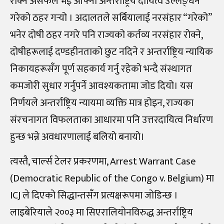
रोक्न असफल भई आफ्नो अन्तर्राष्ट्रिय दायित्व उल्लङ्घन
गरेको ठहर गर्‍यो । अदालतले सर्बियालाई नरसंहार “गरेको”
भनेर दोषी ठहर नगरे पनि राज्यको कर्तव्य नरसंहार रोक्ने,
दोषीहरूलाई दण्डहीनताको छुट नदिने र अन्तर्राष्ट्रिय न्यायिक
निकायहरूसँग पूर्ण सहकार्य गर्नु रहेको भन्दै संस्थागत
कमजोरी सुधार गर्नुपर्ने आवश्यकतामा जोड दियो। यस
निर्णयले अन्तर्राष्ट्रिय न्यायमा व्यक्ति मात्र होइन, राज्यका
संरचनागत विफलताका आधारमा पनि उत्तरदायित्व निर्धारण
हुन्छ भन्ने अवधारणालाई बलियो बनायो।
त्यस्तै, चार्ल्स टेलर प्रकरणमा, Arrest Warrant Case
(Democratic Republic of the Congo v. Belgium) मा
ICJ ले दिएको सिद्धान्तसँग प्रत्यक्षरूपमा जोडिन्छ ।
लाइबेरियाले २००३ मा सिएरालियोनविरुद्ध अन्तर्राष्ट्रिय