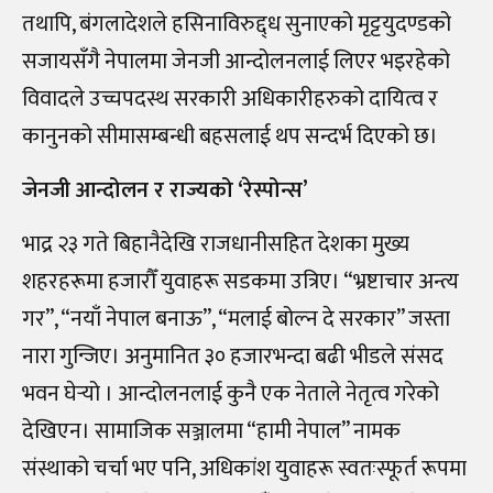
तथापि, बंगलादेशले हसिनाविरुद्द्ध सुनाएको मृट्टयुदण्डको
सजायसँगै नेपालमा जेनजी आन्दोलनलाई लिएर भइरहेको
विवादले उच्चपदस्थ सरकारी अधिकारीहरुको दायित्व र
कानुनको सीमासम्बन्धी बहसलाई थप सन्दर्भ दिएको छ।
जेनजी आन्दोलन र राज्यको ‘रेस्पोन्स’
भाद्र २३ गते बिहानैदेखि राजधानीसहित देशका मुख्य
शहरहरूमा हजारौँ युवाहरू सडकमा उत्रिए। “भ्रष्टाचार अन्त्य
गर”, “नयाँ नेपाल बनाऊ”, “मलाई बोल्न दे सरकार” जस्ता
नारा गुन्जिए। अनुमानित ३० हजारभन्दा बढी भीडले संसद
भवन घेर्‍यो । आन्दोलनलाई कुनै एक नेताले नेतृत्व गरेको
देखिएन। सामाजिक सञ्जालमा “हामी नेपाल” नामक
संस्थाको चर्चा भए पनि, अधिकांश युवाहरू स्वतःस्फूर्त रूपमा