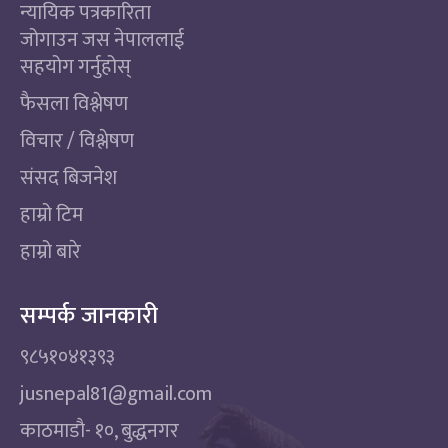
न्यायिक पत्रकारिता
जोगाउन जस नेपाललाई
सहयोग गर्नुहोस्
फैसला विश्लेषण
विचार / विश्लेषण
संसद बिजनेश
हाम्रो टिम
हाम्रो बारे
सम्पर्क जानकारी
९८५१०४१३९३
jusnepal81@gmail.com
काठमाडाै‌- १०, बुद्धनगर