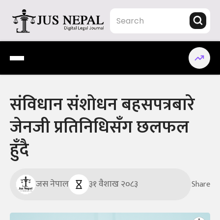
Skip
to
content
Jus Nepal | www.jusnepal.com
Digital Legal Journal
संविधान संशोधन बहसपत्रबारे
जेनजी प्रतिनिधिसँग छलफल
हुँदै
जस नेपाल
३१ वैशाख २०८३
Share