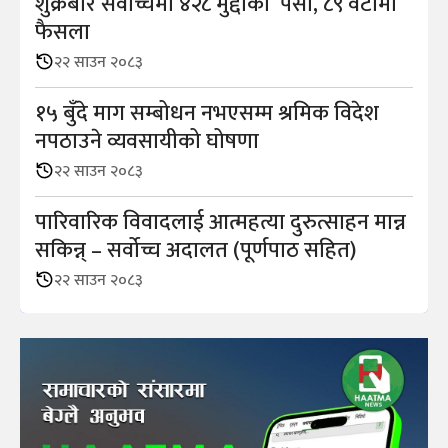
शुक्रबार सर्वोच्चमा ४२८ मुद्दाको पेसी, ८९ वटामा
फैसला
२२ साउन २०८३
१५ बुँदे माग सम्बोधन नभएसम्म श्रमिक विदेश
नपठाउने व्यवसायीको घोषणा
२२ साउन २०८३
पारिवारिक विवादलाई आत्महत्या दुरुत्साहन मान्न
सकिन्न् – सर्वोच्च अदालत (पूर्णपाठ सहित)
२२ साउन २०८३