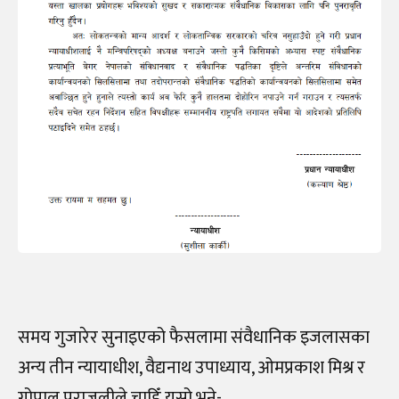
समय गुजारेर सुनाइएको फैसलामा संवैधानिक इजलासका
अन्य तीन न्यायाधीश, वैद्यनाथ उपाध्याय, ओमप्रकाश मिश्र र
गोपाल पराजुलीले चाहिँ यसो भने-