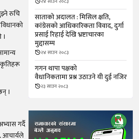
२४ साउन २०८३
्ने रुचि
साताको अदालत : मिसिल क्षति,
 संविधानको
कांग्रेसको आधिकारिकता विवाद, दुर्गा
प्रसाई रिहाई देखि भ्रष्टाचारका
ो ।
मुद्दासम्म
सामान्य
२४ साउन २०८३
ा कृतिहरू
गगन थापा पक्षको
वैधानिकतामा प्रश्न उठाउने यी दुई नजिर
२३ साउन २०८३
न् ।
भ्यास गर्दै
. आचार्यले