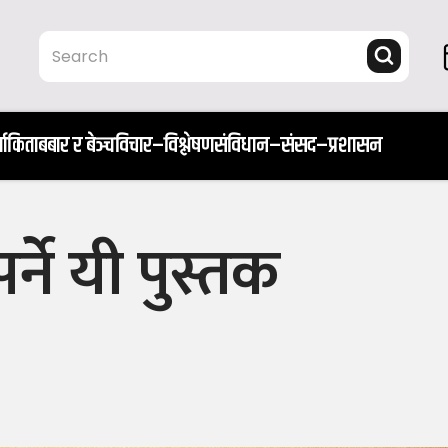
ता
किताब
बार र बेञ्च
विचार–विश्लेषण
संविधान–संसद–प्रशासन
र्ने यी पुस्तक