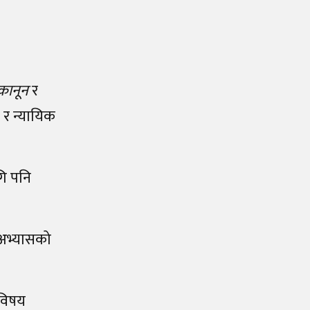
 कानून
र
 र न्यायिक
गि पनि
 अभ्यासको
 विषय