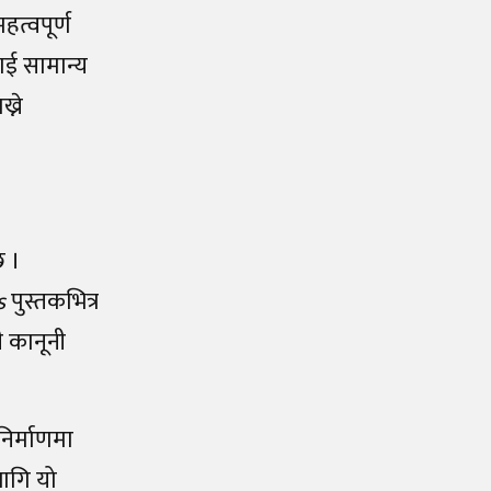
हत्वपूर्ण
ाई सामान्य
्ने
छ ।
s
पुस्तकभित्र
ी कानूनी
िर्माणमा
लागि यो